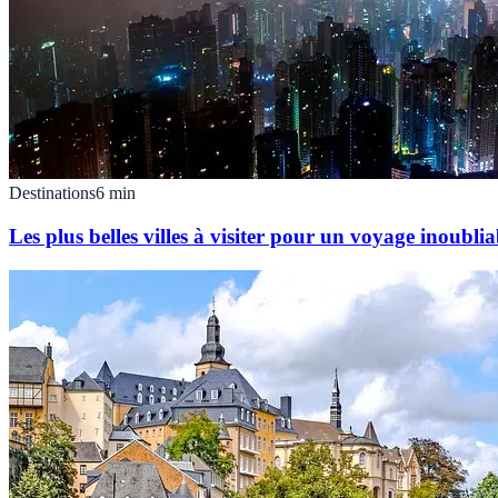
Destinations
6
min
Les plus belles villes à visiter pour un voyage inoublia