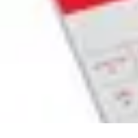
Belles Villes Monde
Inspiration de Voyage
Villes à découvrir
Voyages Romantiques
Voyages
Belles Villes Monde