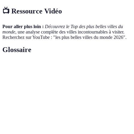
📺 Ressource Vidéo
Pour aller plus loin :
Découvrez le Top des plus belles villes du
monde
, une analyse complète des villes incontournables à visiter.
Recherchez sur YouTube : "les plus belles villes du monde 2026".
Glossaire
Terme
Définition
Tourisme
Voyage axé sur la découverte des cultures,
culturel
traditions, et patrimoines locaux.
Patrimoine
Ensemble des éléments bâtis qui témoignent de
architectural
l'histoire et de l'évolution des sociétés.
Gastronomie
Ensemble des plats et des habitudes alimentaires
locale
d'une région ou d'un pays.