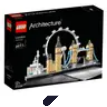
Belles Villes Monde
Inspiration de Voyage
Villes à découvrir
Voyages
Romantiques
Voyages et Découvertes
Découverte des villes
Belles Villes Monde