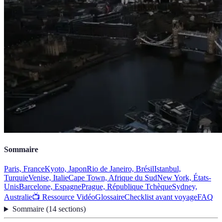
Sommaire
Paris, France
Kyoto, Japon
Rio de Janeiro, Brésil
Istanbul,
Turquie
Venise, Italie
Cape Town, Afrique du Sud
New York, États-
Unis
Barcelone, Espagne
Prague, République Tchèque
Sydney,
Australie
📺 Ressource Vidéo
Glossaire
Checklist avant voyage
FAQ
Sommaire
(
14
sections
)