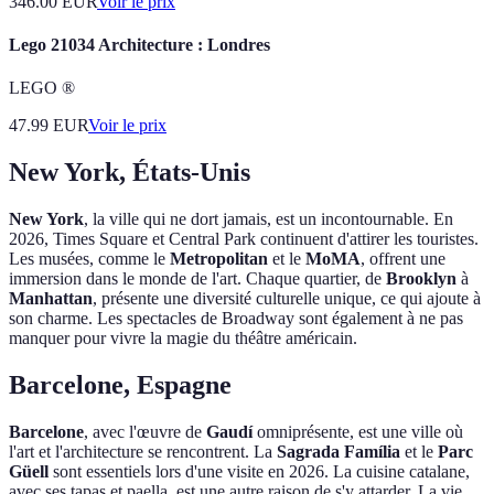
346.00
EUR
Voir le prix
Lego 21034 Architecture : Londres
LEGO ®
47.99
EUR
Voir le prix
New York, États-Unis
New York
, la ville qui ne dort jamais, est un incontournable. En
2026, Times Square et Central Park continuent d'attirer les touristes.
Les musées, comme le
Metropolitan
et le
MoMA
, offrent une
immersion dans le monde de l'art. Chaque quartier, de
Brooklyn
à
Manhattan
, présente une diversité culturelle unique, ce qui ajoute à
son charme. Les spectacles de Broadway sont également à ne pas
manquer pour vivre la magie du théâtre américain.
Barcelone, Espagne
Barcelone
, avec l'œuvre de
Gaudí
omniprésente, est une ville où
l'art et l'architecture se rencontrent. La
Sagrada Família
et le
Parc
Güell
sont essentiels lors d'une visite en 2026. La cuisine catalane,
avec ses tapas et paella, est une autre raison de s'y attarder. La vie