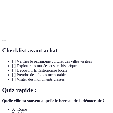
Civilisation
politiques d’un peuple à une époque donnée.
Monument
Bâtiment d'une grande valeur historique ou
historique
architecturale, souvent classé pour sa préservation.
---
Checklist avant achat
[ ] Vérifier le patrimoine culturel des villes visitées
[ ] Explorer les musées et sites historiques
[ ] Découvrir la gastronomie locale
[ ] Prendre des photos mémorables
[ ] Visiter des monuments classés
Quiz rapide :
Quelle ville est souvent appelée le berceau de la démocratie ?
A) Rome