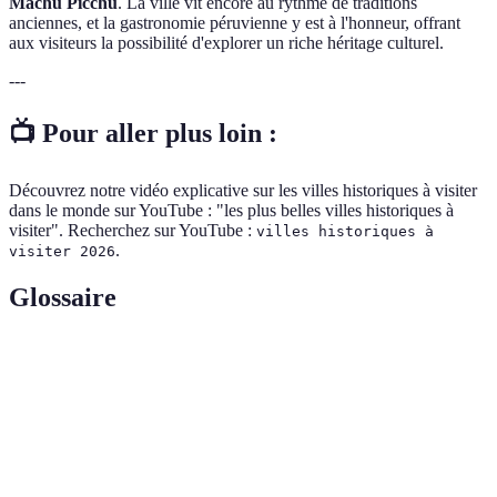
Machu Picchu
. La ville vit encore au rythme de traditions
anciennes, et la gastronomie péruvienne y est à l'honneur, offrant
aux visiteurs la possibilité d'explorer un riche héritage culturel.
---
📺 Pour aller plus loin :
Découvrez notre vidéo explicative sur les villes historiques à visiter
dans le monde sur YouTube : "les plus belles villes historiques à
visiter". Recherchez sur YouTube :
villes historiques à
.
visiter 2026
Glossaire
Terme
Définition
Ensemble des biens et des valeurs d'une culture qui
Patrimoine
sont hérités des générations précédentes.
Ensemble des caractéristiques culturelles, sociales et