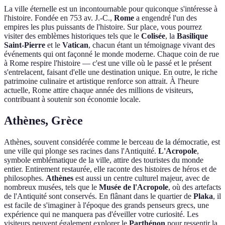
La ville éternelle est un incontournable pour quiconque s'intéresse à
l'histoire. Fondée en 753 av. J.-C.,
Rome
a engendré l'un des
empires les plus puissants de l'histoire. Sur place, vous pourrez
visiter des emblèmes historiques tels que le
Colisée
, la
Basilique
Saint-Pierre
et le
Vatican
, chacun étant un témoignage vivant des
événements qui ont façonné le monde moderne. Chaque coin de rue
à Rome respire l'histoire — c'est une ville où le passé et le présent
s'entrelacent, faisant d'elle une destination unique. En outre, le riche
patrimoine culinaire et artistique renforce son attrait. À l'heure
actuelle, Rome attire chaque année des millions de visiteurs,
contribuant à soutenir son économie locale.
Athènes, Grèce
Athènes, souvent considérée comme le berceau de la démocratie, est
une ville qui plonge ses racines dans l'Antiquité.
L'Acropole
,
symbole emblématique de la ville, attire des touristes du monde
entier. Entirement restaurée, elle raconte des histoires de héros et de
philosophes.
Athènes
est aussi un centre culturel majeur, avec de
nombreux musées, tels que le
Musée de l'Acropole
, où des artefacts
de l'Antiquité sont conservés. En flânant dans le quartier de
Plaka
, il
est facile de s'imaginer à l'époque des grands penseurs grecs, une
expérience qui ne manquera pas d'éveiller votre curiosité. Les
visiteurs peuvent également explorer le
Parthénon
pour ressentir la