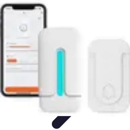
Belles Villes Monde
Inspiration de Voyage
Villes à découvrir
Voyages
Romantiques
Voyages et Découvertes
Découverte des villes
Belles Villes Monde