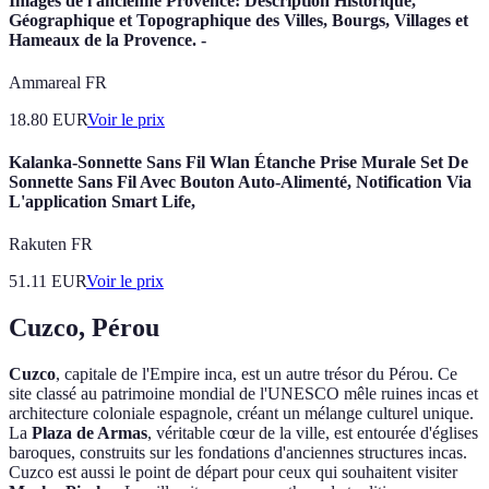
Images de l'ancienne Provence: Description Historique,
Géographique et Topographique des Villes, Bourgs, Villages et
Hameaux de la Provence. -
Ammareal FR
18.80
EUR
Voir le prix
Kalanka-Sonnette Sans Fil Wlan Étanche Prise Murale Set De
Sonnette Sans Fil Avec Bouton Auto-Alimenté, Notification Via
L'application Smart Life,
Rakuten FR
51.11
EUR
Voir le prix
Cuzco, Pérou
Cuzco
, capitale de l'Empire inca, est un autre trésor du Pérou. Ce
site classé au patrimoine mondial de l'UNESCO mêle ruines incas et
architecture coloniale espagnole, créant un mélange culturel unique.
La
Plaza de Armas
, véritable cœur de la ville, est entourée d'églises
baroques, construits sur les fondations d'anciennes structures incas.
Cuzco est aussi le point de départ pour ceux qui souhaitent visiter