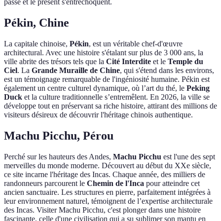
passé et le présent s'entrechoquent.
Pékin, Chine
La capitale chinoise,
Pékin
, est un véritable chef-d'œuvre
architectural. Avec une histoire s'étalant sur plus de 3 000 ans, la
ville abrite des trésors tels que la
Cité Interdite
et le
Temple du
Ciel
. La
Grande Muraille de Chine
, qui s'étend dans les environs,
est un témoignage remarquable de l'ingéniosité humaine. Pékin est
également un centre culturel dynamique, où l’art du thé, le
Peking
Duck
et la culture traditionnelle s’entremêlent. En 2026, la ville se
développe tout en préservant sa riche histoire, attirant des millions de
visiteurs désireux de découvrir l'héritage chinois authentique.
Machu Picchu, Pérou
Perché sur les hauteurs des Andes,
Machu Picchu
est l'une des sept
merveilles du monde moderne. Découvert au début du XXe siècle,
ce site incarne l'héritage des Incas. Chaque année, des milliers de
randonneurs parcourent le
Chemin de l'Inca
pour atteindre cet
ancien sanctuaire. Les structures en pierre, parfaitement intégrées à
leur environnement naturel, témoignent de l’expertise architecturale
des Incas. Visiter Machu Picchu, c'est plonger dans une histoire
fascinante, celle d'une civilisation qui a su sublimer son mantu en