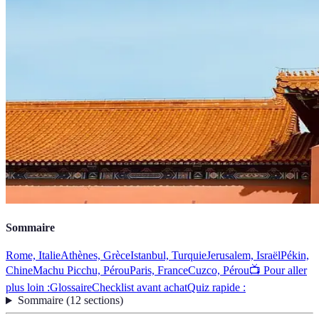
Sommaire
Rome, Italie
Athènes, Grèce
Istanbul, Turquie
Jerusalem, Israël
Pékin,
Chine
Machu Picchu, Pérou
Paris, France
Cuzco, Pérou
📺 Pour aller
plus loin :
Glossaire
Checklist avant achat
Quiz rapide :
Sommaire
(
12
sections
)