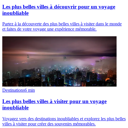
Les plus belles villes à découvrir pour un voyage
inoubliable
Partez à la découverte des plus belles villes à visiter dans le monde
et faites de votre voyage une expérience mémorable.
Destinations
6
min
Les plus belles villes à visiter pour un voyage
inoubliable
Voyagez vers des destinations inoubliables et explorez les plus belles
villes à visiter pour créer des souvenirs mémorables.