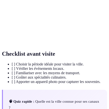
Tourisme
Forme de tourisme visant à minimiser les impacts
durable
environnementaux.
Patrimoine
Ensemble des biens culturels hérités du passé.
culturel
Gastronomie
Science et art de la préparation des aliments.
Checklist avant visite
[ ] Choisir la période idéale pour visiter la ville.
[ ] Vérifier les événements locaux.
[ ] Familiariser avec les moyens de transport.
[ ] Goûter aux spécialités culinaires.
[ ] Apporter un appareil photo pour capturer les souvenirs.
🧠 Quiz rapide :
Quelle est la ville connue pour ses canaux
?