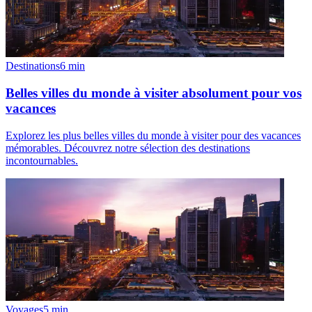
Destinations
6
min
Belles villes du monde à visiter absolument pour vos
vacances
Explorez les plus belles villes du monde à visiter pour des vacances
mémorables. Découvrez notre sélection des destinations
incontournables.
Voyages
5
min