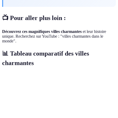
📺 Pour aller plus loin :
Découvrez ces magnifiques villes charmantes
et leur histoire
unique. Recherchez sur YouTube : "villes charmantes dans le
monde".
📊 Tableau comparatif des villes
charmantes
Ville
Attractions principales
Style architectural
Nom
Paris
Tour Eiffel, Louvre
Haussmannien
38 
Canaux, place Saint-
Venise
Médiéval
25 
Marc