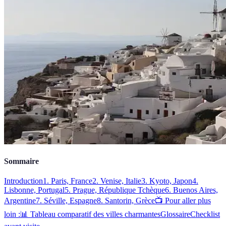
Sommaire
Introduction
1. Paris, France
2. Venise, Italie
3. Kyoto, Japon
4.
Lisbonne, Portugal
5. Prague, République Tchèque
6. Buenos Aires,
Argentine
7. Séville, Espagne
8. Santorin, Grèce
📺 Pour aller plus
loin :
📊 Tableau comparatif des villes charmantes
Glossaire
Checklist