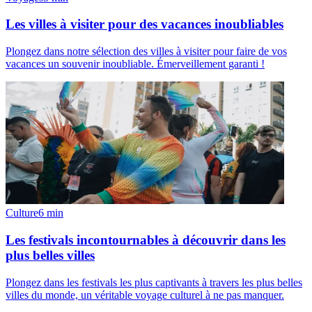
Les villes à visiter pour des vacances inoubliables
Plongez dans notre sélection des villes à visiter pour faire de vos
vacances un souvenir inoubliable. Émerveillement garanti !
Culture
6
min
Les festivals incontournables à découvrir dans les
plus belles villes
Plongez dans les festivals les plus captivants à travers les plus belles
villes du monde, un véritable voyage culturel à ne pas manquer.