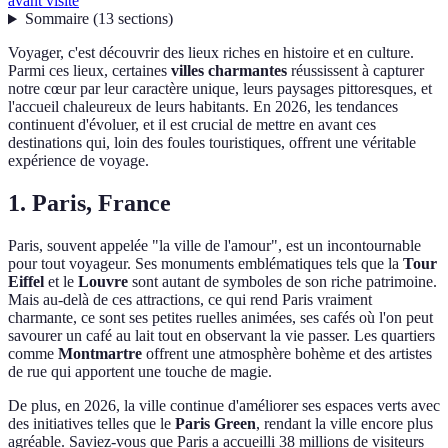
avant visite
Sommaire
(
13
sections
)
Voyager, c'est découvrir des lieux riches en histoire et en culture.
Parmi ces lieux, certaines
villes charmantes
réussissent à capturer
notre cœur par leur caractère unique, leurs paysages pittoresques, et
l'accueil chaleureux de leurs habitants. En 2026, les tendances
continuent d'évoluer, et il est crucial de mettre en avant ces
destinations qui, loin des foules touristiques, offrent une véritable
expérience de voyage.
1. Paris, France
Paris, souvent appelée "la ville de l'amour", est un incontournable
pour tout voyageur. Ses monuments emblématiques tels que la
Tour
Eiffel
et le
Louvre
sont autant de symboles de son riche patrimoine.
Mais au-delà de ces attractions, ce qui rend Paris vraiment
charmante, ce sont ses petites ruelles animées, ses cafés où l'on peut
savourer un café au lait tout en observant la vie passer. Les quartiers
comme
Montmartre
offrent une atmosphère bohème et des artistes
de rue qui apportent une touche de magie.
De plus, en 2026, la ville continue d'améliorer ses espaces verts avec
des initiatives telles que le
Paris Green
, rendant la ville encore plus
agréable. Saviez-vous que Paris a accueilli 38 millions de visiteurs