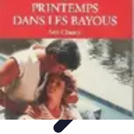
Belles Villes Monde
Inspiration de Voyage
Villes à découvrir
Voyages
Romantiques
Voyages et Découvertes
Découverte des villes
Belles Villes Monde