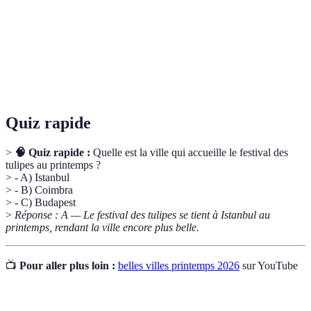
Abril
espagnole à Séville.
Mosquée
Un des monuments emblématiques d'Istanbul, célèbre
bleue
pour ses six minarets.
Café bica
Espresso portugais, souvent bu dans les cafés locaux.
Quiz rapide
>
🧠 Quiz rapide :
Quelle est la ville qui accueille le festival des
tulipes au printemps ?
> - A) Istanbul
> - B) Coimbra
> - C) Budapest
>
Réponse : A — Le festival des tulipes se tient à Istanbul au
printemps, rendant la ville encore plus belle.
📺
Pour aller plus loin :
belles villes printemps 2026
sur YouTube