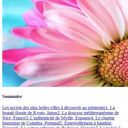
Sommaire
Les secrets des plus belles villes à découvrir au printemps
1. La
beauté florale de Kyoto, Japon
2. La douceur méditerranéenne de
Nice, France
3. L'authenticité de Séville, Espagne
4. Le charme
historique de Coimbra, Portugal
5. Émerveillement à Istanbul,