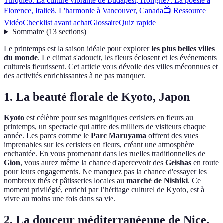
Turquie
6. La culture vibrante de Budapest, Hongrie
7. La poésie à
Florence, Italie
8. L'harmonie à Vancouver, Canada
📺 Ressource
Vidéo
Checklist avant achat
Glossaire
Quiz rapide
Sommaire
(
13
sections
)
Le printemps est la saison idéale pour explorer
les plus belles villes
du monde
. Le climat s'adoucit, les fleurs éclosent et les événements
culturels fleurissent. Cet article vous dévoile des villes méconnues et
des activités enrichissantes à ne pas manquer.
1. La beauté florale de Kyoto, Japon
Kyoto
est célèbre pour ses magnifiques cerisiers en fleurs au
printemps, un spectacle qui attire des milliers de visiteurs chaque
année. Les parcs comme le
Parc Maruyama
offrent des vues
imprenables sur les cerisiers en fleurs, créant une atmosphère
enchantée. En vous promenant dans les ruelles traditionnelles de
Gion
, vous aurez même la chance d'apercevoir des
Geishas
en route
pour leurs engagements. Ne manquez pas la chance d'essayer les
nombreux thés et pâtisseries locales au
marché de Nishiki
. Ce
moment privilégié, enrichi par l’héritage culturel de Kyoto, est à
vivre au moins une fois dans sa vie.
2. La douceur méditerranéenne de Nice,