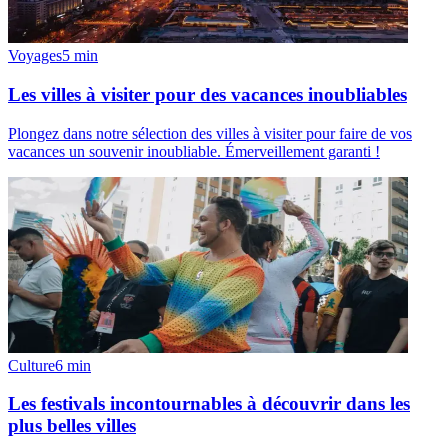
Voyages
5
min
Les villes à visiter pour des vacances inoubliables
Plongez dans notre sélection des villes à visiter pour faire de vos
vacances un souvenir inoubliable. Émerveillement garanti !
Culture
6
min
Les festivals incontournables à découvrir dans les
plus belles villes