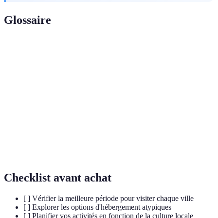
Glossaire
Terme
Définition
Aurores
Phénomène naturel de lumière visible dans le ciel,
boréales
particulièrement dans les régions arctiques.
Carreaux de faïence émaillés, typiques de
Azulejos
l'architecture ibérique.
Personne qui vit dans une caverne ou une habitation
Troglodyte
souterraine.
Checklist avant achat
[ ] Vérifier la meilleure période pour visiter chaque ville
[ ] Explorer les options d'hébergement atypiques
[ ] Planifier vos activités en fonction de la culture locale