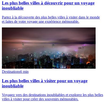
Les plus belles villes à découvrir pour un voyage
inoubliable
Partez à la découverte des plus belles villes à visiter dans le monde
et faites de votre voyage une expérience mémorable.
Destinations
6
min
Les plus belles villes à visiter pour un voyage
inoubliable
Voyagez vers des destinations inoubliables et explorez les plus belles
villes à visiter pour créer des souvenirs mémorables.