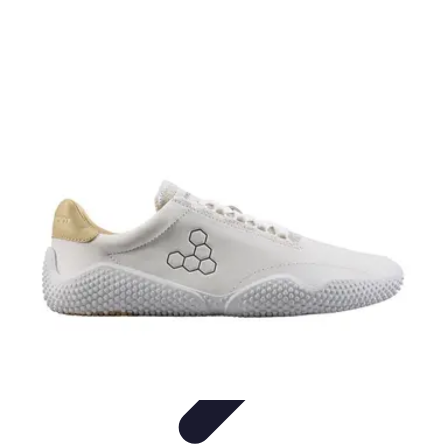
Belles Villes Monde
Inspiration de Voyage
Villes à découvrir
Voyages
Romantiques
Voyages et Découvertes
Découverte des villes
Belles Villes Monde