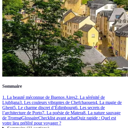
Sommaire
1. La beauté méconnue de Buenos Aires
2. La sérénité de
Ljubljana
3. Les couleurs vibrantes de Chefchaouen
4. La magie de
Ghent
5. Le charme discret d’Édimbourg
6. Les secrets de
l’architecture de Porto
7. La poésie de Matera
8. La nature sauvage
de Tromsø
Glossaire
Checklist avant achat
Quiz rapide : Quel est
votre lieu préféré pour voyager ?