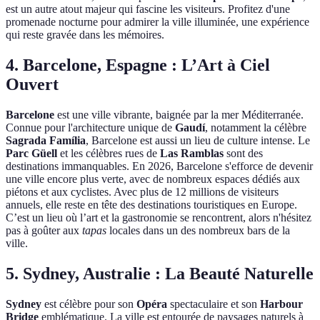
est un autre atout majeur qui fascine les visiteurs. Profitez d'une
promenade nocturne pour admirer la ville illuminée, une expérience
qui reste gravée dans les mémoires.
4. Barcelone, Espagne : L’Art à Ciel
Ouvert
Barcelone
est une ville vibrante, baignée par la mer Méditerranée.
Connue pour l'architecture unique de
Gaudí
, notamment la célèbre
Sagrada Família
, Barcelone est aussi un lieu de culture intense. Le
Parc Güell
et les célèbres rues de
Las Ramblas
sont des
destinations immanquables. En 2026, Barcelone s'efforce de devenir
une ville encore plus verte, avec de nombreux espaces dédiés aux
piétons et aux cyclistes. Avec plus de 12 millions de visiteurs
annuels, elle reste en tête des destinations touristiques en Europe.
C’est un lieu où l’art et la gastronomie se rencontrent, alors n'hésitez
pas à goûter aux
tapas
locales dans un des nombreux bars de la
ville.
5. Sydney, Australie : La Beauté Naturelle
Sydney
est célèbre pour son
Opéra
spectaculaire et son
Harbour
Bridge
emblématique. La ville est entourée de paysages naturels à