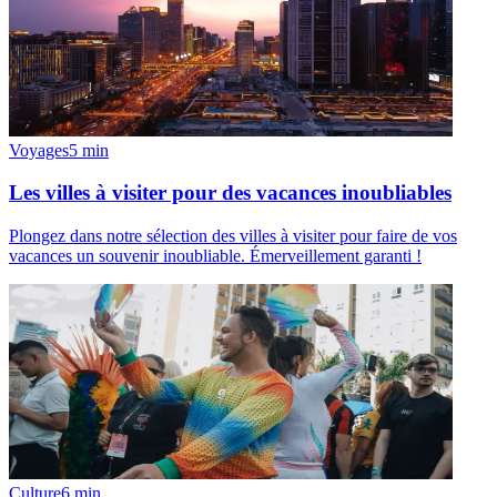
Voyages
5
min
Les villes à visiter pour des vacances inoubliables
Plongez dans notre sélection des villes à visiter pour faire de vos
vacances un souvenir inoubliable. Émerveillement garanti !
Culture
6
min