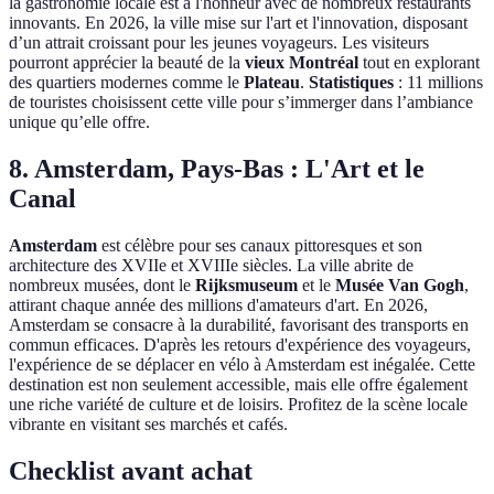
la gastronomie locale est à l'honneur avec de nombreux restaurants
innovants. En 2026, la ville mise sur l'art et l'innovation, disposant
d’un attrait croissant pour les jeunes voyageurs. Les visiteurs
pourront apprécier la beauté de la
vieux Montréal
tout en explorant
des quartiers modernes comme le
Plateau
.
Statistiques
: 11 millions
de touristes choisissent cette ville pour s’immerger dans l’ambiance
unique qu’elle offre.
8. Amsterdam, Pays-Bas : L'Art et le
Canal
Amsterdam
est célèbre pour ses canaux pittoresques et son
architecture des XVIIe et XVIIIe siècles. La ville abrite de
nombreux musées, dont le
Rijksmuseum
et le
Musée Van Gogh
,
attirant chaque année des millions d'amateurs d'art. En 2026,
Amsterdam se consacre à la durabilité, favorisant des transports en
commun efficaces. D'après les retours d'expérience des voyageurs,
l'expérience de se déplacer en vélo à Amsterdam est inégalée. Cette
destination est non seulement accessible, mais elle offre également
une riche variété de culture et de loisirs. Profitez de la scène locale
vibrante en visitant ses marchés et cafés.
Checklist avant achat