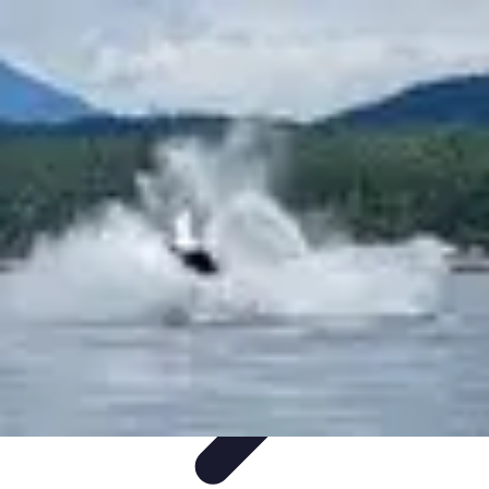
Belles Villes Monde
Inspiration de Voyage
Villes à découvrir
Voyages
Romantiques
Voyages et Découvertes
Découverte des villes
Belles Villes Monde