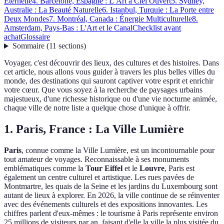
Éternelle
4. Barcelone, Espagne : L’Art à Ciel Ouvert
5. Sydney,
Australie : La Beauté Naturelle
6. Istanbul, Turquie : La Porte entre
Deux Mondes
7. Montréal, Canada : Énergie Multiculturelle
8.
Amsterdam, Pays-Bas : L'Art et le Canal
Checklist avant
achat
Glossaire
Sommaire
(
11
sections
)
Voyager, c'est découvrir des lieux, des cultures et des histoires. Dans
cet article, nous allons vous guider à travers les plus belles villes du
monde, des destinations qui sauront captiver votre esprit et enrichir
votre cœur. Que vous soyez à la recherche de paysages urbains
majestueux, d'une richesse historique ou d'une vie nocturne animée,
chaque ville de notre liste a quelque chose d'unique à offrir.
1. Paris, France : La Ville Lumière
Paris
, connue comme la Ville Lumière, est un incontournable pour
tout amateur de voyages. Reconnaissable à ses monuments
emblématiques comme la
Tour Eiffel
et le
Louvre
, Paris est
également un centre culturel et artistique. Les rues pavées de
Montmartre, les quais de la Seine et les jardins du Luxembourg sont
autant de lieux à explorer. En 2026, la ville continue de se réinventer
avec des événements culturels et des expositions innovantes. Les
chiffres parlent d'eux-mêmes : le tourisme à Paris représente environ
25 millions de visiteurs par an, faisant d'elle la ville la plus visitée du