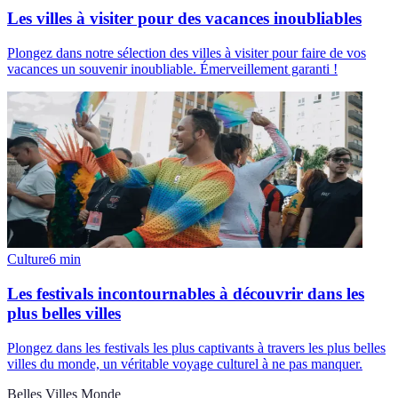
Les villes à visiter pour des vacances inoubliables
Plongez dans notre sélection des villes à visiter pour faire de vos
vacances un souvenir inoubliable. Émerveillement garanti !
Culture
6
min
Les festivals incontournables à découvrir dans les
plus belles villes
Plongez dans les festivals les plus captivants à travers les plus belles
villes du monde, un véritable voyage culturel à ne pas manquer.
Belles Villes Monde