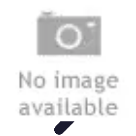
Belles Villes Monde
Inspiration de Voyage
Villes à découvrir
Voyages
Romantiques
Voyages et Découvertes
Découverte des villes
Belles Villes Monde