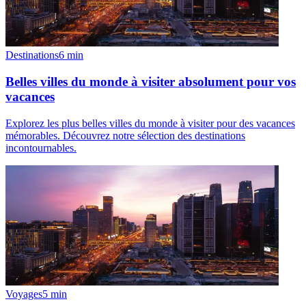
Destinations
6
min
Belles villes du monde à visiter absolument pour vos
vacances
Explorez les plus belles villes du monde à visiter pour des vacances
mémorables. Découvrez notre sélection des destinations
incontournables.
Voyages
5
min