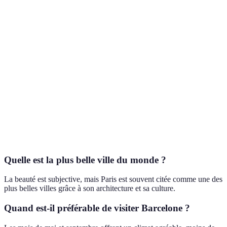
Art,
Facile
Barcelone
architecture,
Printemps/Été
d'accès
plages
Histoire,
Accessible
Istanbul
diversité
Printemps/Automne
via avion
culturelle
Vibrant,
New
Réseau
dynamique,
Toute l'année
York
développé
spectacles
Quelle est la plus belle ville du monde ?
La beauté est subjective, mais Paris est souvent citée comme une des
plus belles villes grâce à son architecture et sa culture.
Quand est-il préférable de visiter Barcelone ?