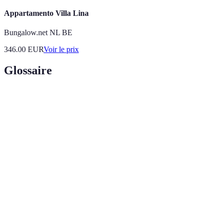
Appartamento Villa Lina
Bungalow.net NL BE
346.00
EUR
Voir le prix
Glossaire
Terme
Définition
Ensemble des biens culturels et historiques transmis
Patrimoine
par les générations passées.
Ville de grande taille, qui est un centre économique,
Métropole
culturel ou politique majeur.
Tourisme
Tourisme visant à réduire l'impact environnemental
durable
et à soutenir les économies locales.