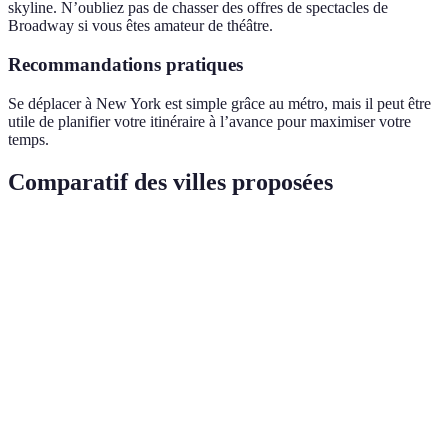
skyline. N’oubliez pas de chasser des offres de spectacles de
Broadway si vous êtes amateur de théâtre.
Recommandations pratiques
Se déplacer à New York est simple grâce au métro, mais il peut être
utile de planifier votre itinéraire à l’avance pour maximiser votre
temps.
Comparatif des villes proposées
Ville
Points forts
Meilleure période
Accessibilité
Culture,
Paris
gastronomie,
Printemps/Automne
Excellente
monuments
Temples,
jardins,
Bon réseau
Kyoto
Printemps/Automne
culture
de transport
traditionnelle