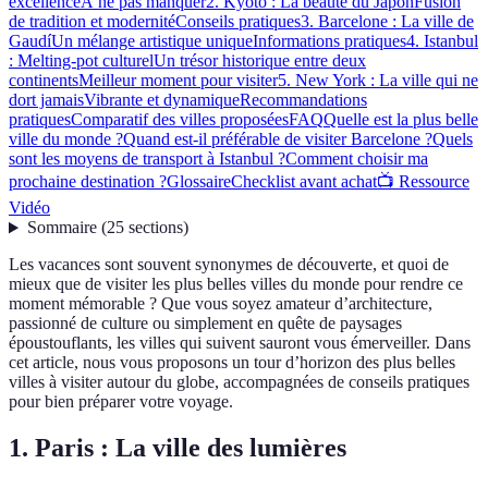
excellence
À ne pas manquer
2. Kyoto : La beauté du Japon
Fusion
de tradition et modernité
Conseils pratiques
3. Barcelone : La ville de
Gaudí
Un mélange artistique unique
Informations pratiques
4. Istanbul
: Melting-pot culturel
Un trésor historique entre deux
continents
Meilleur moment pour visiter
5. New York : La ville qui ne
dort jamais
Vibrante et dynamique
Recommandations
pratiques
Comparatif des villes proposées
FAQ
Quelle est la plus belle
ville du monde ?
Quand est-il préférable de visiter Barcelone ?
Quels
sont les moyens de transport à Istanbul ?
Comment choisir ma
prochaine destination ?
Glossaire
Checklist avant achat
📺 Ressource
Vidéo
Sommaire
(
25
sections
)
Les vacances sont souvent synonymes de découverte, et quoi de
mieux que de visiter les plus belles villes du monde pour rendre ce
moment mémorable ? Que vous soyez amateur d’architecture,
passionné de culture ou simplement en quête de paysages
époustouflants, les villes qui suivent sauront vous émerveiller. Dans
cet article, nous vous proposons un tour d’horizon des plus belles
villes à visiter autour du globe, accompagnées de conseils pratiques
pour bien préparer votre voyage.
1. Paris : La ville des lumières