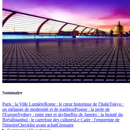
Sommaire
Paris : la Ville Lumière
Rome : le cœur historique de l'Italie
Tokyo :
un mélange de modernité et de tradition
Prague : la perle de
l'Europe
Sydney : entre mer et skyline
Rio de Janeiro : la beauté du
Brésil
Istanbul : le carrefour des cultures
Le Caire : l'empreinte de
l'histoire
Checklist avant achat
Glossaire