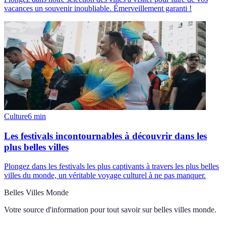
vacances un souvenir inoubliable. Émerveillement garanti !
Culture
6
min
Les festivals incontournables à découvrir dans les
plus belles villes
Plongez dans les festivals les plus captivants à travers les plus belles
villes du monde, un véritable voyage culturel à ne pas manquer.
Belles Villes Monde
Votre source d'information pour tout savoir sur
belles villes monde
.