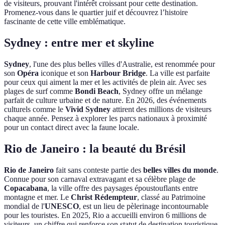
de visiteurs, prouvant l'intérêt croissant pour cette destination.
Promenez-vous dans le quartier juif et découvrez l’histoire
fascinante de cette ville emblématique.
Sydney : entre mer et skyline
Sydney
, l'une des plus belles villes d'Australie, est renommée pour
son
Opéra
iconique et son
Harbour Bridge
. La ville est parfaite
pour ceux qui aiment la mer et les activités de plein air. Avec ses
plages de surf comme
Bondi Beach
, Sydney offre un mélange
parfait de culture urbaine et de nature. En 2026, des événements
culturels comme le
Vivid Sydney
attirent des millions de visiteurs
chaque année. Pensez à explorer les parcs nationaux à proximité
pour un contact direct avec la faune locale.
Rio de Janeiro : la beauté du Brésil
Rio de Janeiro
fait sans conteste partie des
belles villes du monde
.
Connue pour son carnaval extravagant et sa célèbre plage de
Copacabana
, la ville offre des paysages époustouflants entre
montagne et mer. Le
Christ Rédempteur
, classé au Patrimoine
mondial de l'
UNESCO
, est un lieu de pèlerinage incontournable
pour les touristes. En 2025, Rio a accueilli environ 6 millions de
visiteurs, un chiffre qui renforce son statut de destination touristique