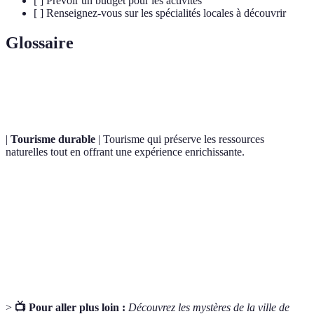
[ ] Prévoir un budget pour les activités
[ ] Renseignez-vous sur les spécialités locales à découvrir
Glossaire
Terme
Définition
|
Tourisme durable
| Tourisme qui préserve les ressources
naturelles tout en offrant une expérience enrichissante.
Forme de tourisme responsable qui met l'accent sur
Écotourisme
la découverte des environnements naturels.
Patrimoine
Sites désignés par l'
UNESCO
en raison de leur
mondial
valeur exceptionnelle pour l'humanité.
>
📺 Pour aller plus loin :
Découvrez les mystères de la ville de