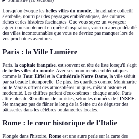
Sommaire
(
10
sections
)
Lorsqu'on évoque les
belles villes du monde
, l'imaginaire collectif
s'emballe, nourri par des paysages emblématiques, des cultures
riches et des histoires fascinantes. Que vous soyez un voyageur
aguerri ou simplement en quête d'inspiration, voici un aperçu détaillé
des villes incontournables que vous ne devriez pas manquer lors de
vos prochaines aventures.
Paris : la Ville Lumière
Paris, la
capitale française
, est souvent en tête de liste lorsqu'il s'agit
de
belles villes du monde
. Avec ses monuments emblématiques
comme la
Tour Eiffel
et la
Cathédrale Notre-Dame
, la ville séduit
par sa beauté intemporelle. De plus, les quartiers comme Montmartre
ou le Marais offrent des atmosphères uniques, mêlant histoire et
modernité. Les chiffres parlent d'eux-mêmes : chaque année, Paris
attire plus de 30 millions de touristes, selon les données de l'
INSEE
.
Ne manquez pas de flâner le long de la Seine ou de déguster des
pâtisseries dans les célèbres boulangeries locales.
Rome : le cœur historique de l'Italie
Plongée dans l'histoire,
Rome
est une autre perle sur la carte des