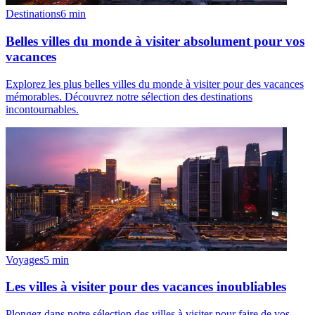
Destinations
6
min
Belles villes du monde à visiter absolument pour vos
vacances
Explorez les plus belles villes du monde à visiter pour des vacances
mémorables. Découvrez notre sélection des destinations
incontournables.
Voyages
5
min
Les villes à visiter pour des vacances inoubliables
Plongez dans notre sélection des villes à visiter pour faire de vos