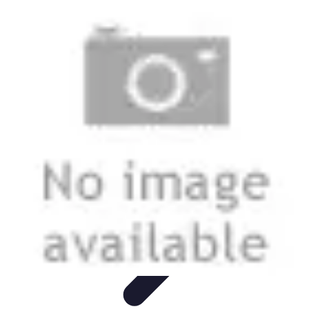
Belles Villes Monde
Inspiration de Voyage
Villes à découvrir
Voyages
Romantiques
Voyages et Découvertes
Découverte des villes
Belles Villes Monde