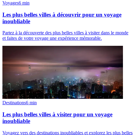
Voyages
6
min
Les plus belles villes à découvrir pour un voyage
inoubliable
Partez à la découverte des plus belles villes à visiter dans le monde
et faites de votre voyage une expérience mémorable.
Destinations
6
min
Les plus belles villes à visiter pour un voyage
inoubliable
Voyagez vers des destinations inoubliables et explorez les plus belles