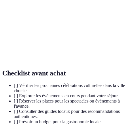
Ensemble des connaissances, des traditions et des
Culture
valeurs d'une société.
Ensemble des biens hérités d'une génération à
Patrimoine
l'autre, souvent considéré comme culturel.
Organisation des Nations Unies pour l'éducation, la
UNESCO
science et la culture, qui désigne des sites du
patrimoine mondial.
Checklist avant achat
[ ] Vérifier les prochaines célébrations culturelles dans la ville
choisie.
[ ] Explorer les événements en cours pendant votre séjour.
[ ] Réserver les places pour les spectacles ou événements à
l'avance.
[ ] Consulter des guides locaux pour des recommandations
authentiques.
[ ] Prévoir un budget pour la gastronomie locale.