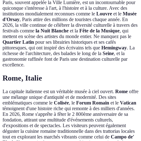
Paris, souvent appelée la Ville Lumière, est un incontournable pour
quiconque s'intéresse à l'art, à l'histoire et à la culture. Avec des
institutions mondialement reconnues comme le
Louvre
et le
Musée
d'Orsay
, Paris attire des millions de touristes chaque année. En
2026, la ville continue de célébrer la diversité culturelle à travers des
festivals comme
la Nuit Blanche
et la
Fête de la Musique
, qui
mettent en scène des artistes du monde entier. Ne manquez pas le
Quartier Latin
pour ses librairies historiques et ses cafés
pittoresques, qui ont inspiré des écrivains tels que
Hemingway
. La
richesse de l'architecture, des balades le long de la
Seine
, et la
gastronomie raffinée font de Paris une destination culturelle par
excellence.
Rome, Italie
La capitale italienne est un véritable musée à ciel ouvert.
Rome
offre
une mélange unique d'antiquité et de modernité. Des sites
emblématiques comme le
Colisée
, le
Forum Romain
et le
Vatican
témoignent d'une histoire riche qui remonte à des milliers d'années.
En 2026, Rome s'apprête à fêter le 2 800ème anniversaire de sa
fondation, attirant une multitude d'événements culturels,
d'expositions et de spectacles. Les visiteurs peuvent également
déguster la cuisine romaine traditionnelle dans des trattorias locales
tout en explorant les marchés vibrants comme celui de
Campo de'