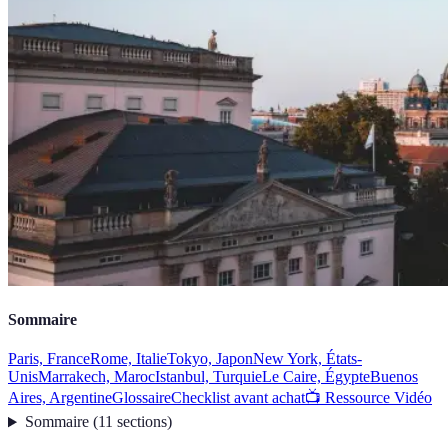
Sommaire
Paris, France
Rome, Italie
Tokyo, Japon
New York, États-
Unis
Marrakech, Maroc
Istanbul, Turquie
Le Caire, Égypte
Buenos
Aires, Argentine
Glossaire
Checklist avant achat
📺 Ressource Vidéo
Sommaire
(
11
sections
)