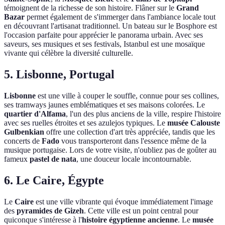
témoignent de la richesse de son histoire. Flâner sur le
Grand
Bazar
permet également de s'immerger dans l'ambiance locale tout
en découvrant l'artisanat traditionnel. Un bateau sur le Bosphore est
l'occasion parfaite pour apprécier le panorama urbain. Avec ses
saveurs, ses musiques et ses festivals, Istanbul est une mosaïque
vivante qui célèbre la diversité culturelle.
5. Lisbonne, Portugal
Lisbonne
est une ville à couper le souffle, connue pour ses collines,
ses tramways jaunes emblématiques et ses maisons colorées. Le
quartier d'Alfama
, l'un des plus anciens de la ville, respire l'histoire
avec ses ruelles étroites et ses azulejos typiques. Le
musée Calouste
Gulbenkian
offre une collection d'art très appréciée, tandis que les
concerts de
Fado
vous transporteront dans l'essence même de la
musique portugaise. Lors de votre visite, n'oubliez pas de goûter au
fameux
pastel de nata
, une douceur locale incontournable.
6. Le Caire, Égypte
Le
Caire
est une ville vibrante qui évoque immédiatement l'image
des
pyramides de Gizeh
. Cette ville est un point central pour
quiconque s'intéresse à l'
histoire égyptienne ancienne
. Le
musée