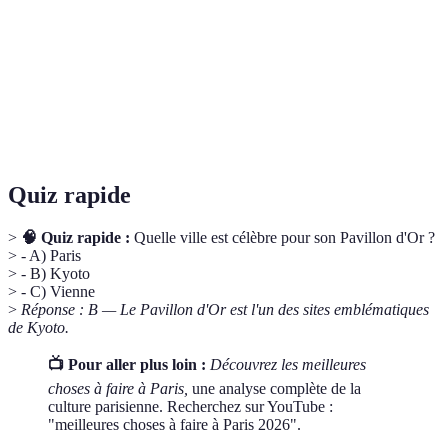
Ensemble des biens et des traditions hérités du
Patrimoine
passé, souvent reconnu pour sa valeur historique ou
culturelle.
Pratiques et croyances passées de génération en
Tradition
génération au sein d'une culture.
Quiz rapide
>
🧠 Quiz rapide :
Quelle ville est célèbre pour son Pavillon d'Or ?
> - A) Paris
> - B) Kyoto
> - C) Vienne
>
Réponse : B — Le Pavillon d'Or est l'un des sites emblématiques
de Kyoto.
📺 Pour aller plus loin :
Découvrez les meilleures
choses à faire à Paris,
une analyse complète de la
culture parisienne. Recherchez sur YouTube :
"meilleures choses à faire à Paris 2026".