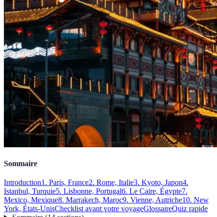
Sommaire
Introduction
1. Paris, France
2. Rome, Italie
3. Kyoto, Japon
4.
Istanbul, Turquie
5. Lisbonne, Portugal
6. Le Caire, Égypte
7.
Mexico, Mexique
8. Marrakech, Maroc
9. Vienne, Autriche
10. New
York, États-Unis
Checklist avant votre voyage
Glossaire
Quiz rapide