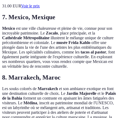
31.00
EUR
Voir le prix
7. Mexico, Mexique
Mexico
est une ville chaleureuse et pleine de vie, connue pour son
incroyable patrimoine. Le
Zocalo
, place principale, et la
Cathédrale Métropolitaine
illustrent le mélange unique de culture
précolombienne et coloniale. Le
musée Frida Kahlo
offre une
plongée dans la vie de l'une des artistes les plus emblématiques du
Mexique. Les spécialités culinaires, comme les
tacos al pastor
, font
également partie intégrante de l'expérience culturelle. En explorant
ses nombreux quartiers, vous vous rendez compte que Mexican est
un véritable lieu de rencontre culturelle.
8. Marrakech, Maroc
Les souks colorés de
Marrakech
et son ambiance exotique en font
une destination culturelle de choix. Le
Jardin Majorelle
et le
Palais
de la Bahia
forment un contraste en apaisant les âmes fatiguées des
visiteurs. Le
Médina
, inscrit au patrimoine mondial de l'UNESCO,
est un labyrinthe où se mélangent arts, artisanat et traditions. Les
visiteurs peuvent participer à des ateliers de poterie et d'artisanat
pour comprendre et apprécier la culture marocaine. La musique, la