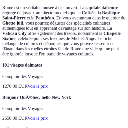
Rome est un véritable musée à ciel ouvert. La
capitale italienne
regorge de joyaux architecturaux tels que le
Colisée
, la
Basilique
Saint-Pierre
et le
Panthéon
. En vous aventurant dans le quartier du
Ghetto juif
, vous pourrez déguster des spécialités culinaires
authentiques tout en apprenant davantage sur son histoire. La
Vatican City
offre également des trésors, notamment la
Chapelle
Sixtine
, célèbrée pour ses fresques de Michel-Ange. Le riche
mélange de cultures et d'époques que vous pouvez ressentir en
flânant dans les ruelles étroites fait de Rome une ville qui ne peut
être ignorée lorsque l'on parle de voyages culturels.
101 visages dalmates
Comptoir des Voyages
1270.00
EUR
Voir le prix
Bonjour QuÃ©bec, hello New York
Comptoir des Voyages
2650.00
EUR
Voir le prix