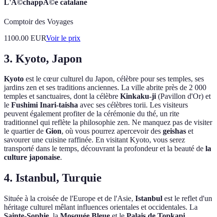
L'Ã©chappÃ©e catalane
Comptoir des Voyages
1100.00
EUR
Voir le prix
3. Kyoto, Japon
Kyoto
est le cœur culturel du Japon, célèbre pour ses temples, ses
jardins zen et ses traditions anciennes. La ville abrite près de 2 000
temples et sanctuaires, dont la célèbre
Kinkaku-ji
(Pavillon d'Or) et
le
Fushimi Inari-taisha
avec ses célèbres torii. Les visiteurs
peuvent également profiter de la cérémonie du thé, un rite
traditionnel qui reflète la philosophie zen. Ne manquez pas de visiter
le quartier de
Gion
, où vous pourrez apercevoir des
geishas
et
savourer une cuisine raffinée. En visitant Kyoto, vous serez
transporté dans le temps, découvrant la profondeur et la beauté de
la
culture japonaise
.
4. Istanbul, Turquie
Située à la croisée de l'Europe et de l'Asie,
Istanbul
est le reflet d'un
héritage culturel mêlant influences orientales et occidentales. La
Sainte-Sophie
, la
Mosquée Bleue
et le
Palais de Topkapi