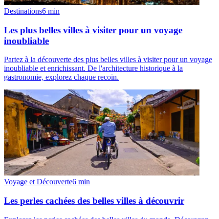
Destinations
6
min
Les plus belles villes à visiter pour un voyage
inoubliable
Partez à la découverte des plus belles villes à visiter pour un voyage
inoubliable et enrichissant. De l'architecture historique à la
gastronomie, explorez chaque recoin.
Voyage et Découverte
6
min
Les perles cachées des belles villes à découvrir