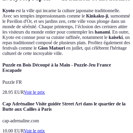
Kyoto
est la ville qui incarne la culture japonaise traditionnelle.
Avec ses temples impressionnants comme le
Kinkaku-ji
, surnommé
le Pavillon d'Or, et ses jardins zen, cette ville vous plonge dans un
monde de sérénité. Chaque printemps, l’éclosion des cerisiers attire
les visiteurs du monde entier pour contempler les
hanami
. En outre,
Kyoto est connue pour sa cuisine raffinée, notamment le
kaiseki
, un
repas traditionnel composé de plusieurs plats. Profitez également des
festivals comme le
Gion Matsuri
en juillet, qui célèbrent l'héritage
culturel de cette incroyable ville.
Puzzle en Bois Découpé à la Main - Puzzle-Jeu France
Escapade
Puzzle FR
28.95
EUR
Voir le prix
Cap Adrénaline Visite guidée Street Art dans le quartier de la
Butte aux Cailles à Paris
cap-adrenaline.com
10.00
EUR
Voir le prix