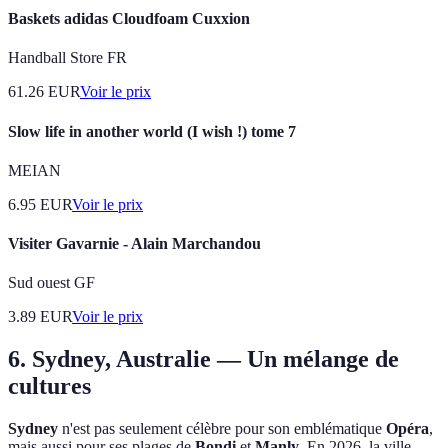
Baskets adidas Cloudfoam Cuxxion
Handball Store FR
61.26
EUR
Voir le prix
Slow life in another world (I wish !) tome 7
MEIAN
6.95
EUR
Voir le prix
Visiter Gavarnie - Alain Marchandou
Sud ouest GF
3.89
EUR
Voir le prix
6. Sydney, Australie — Un mélange de
cultures
Sydney
n'est pas seulement célèbre pour son emblématique
Opéra
,
mais aussi pour ses plages de
Bondi
et
Manly
. En 2026, la ville