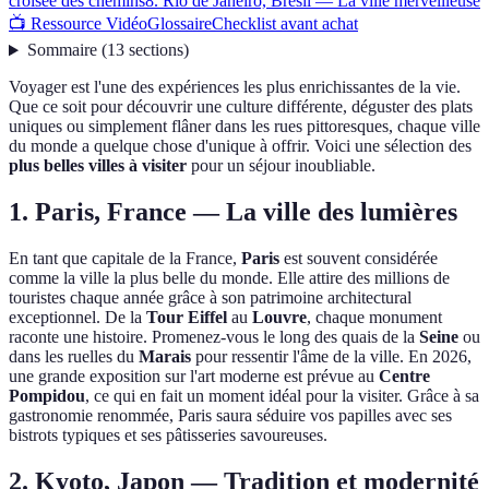
croisée des chemins
8. Rio de Janeiro, Brésil — La ville merveilleuse
📺 Ressource Vidéo
Glossaire
Checklist avant achat
Sommaire
(
13
sections
)
Voyager est l'une des expériences les plus enrichissantes de la vie.
Que ce soit pour découvrir une culture différente, déguster des plats
uniques ou simplement flâner dans les rues pittoresques, chaque ville
du monde a quelque chose d'unique à offrir. Voici une sélection des
plus belles villes à visiter
pour un séjour inoubliable.
1. Paris, France — La ville des lumières
En tant que capitale de la France,
Paris
est souvent considérée
comme la ville la plus belle du monde. Elle attire des millions de
touristes chaque année grâce à son patrimoine architectural
exceptionnel. De la
Tour Eiffel
au
Louvre
, chaque monument
raconte une histoire. Promenez-vous le long des quais de la
Seine
ou
dans les ruelles du
Marais
pour ressentir l'âme de la ville. En 2026,
une grande exposition sur l'art moderne est prévue au
Centre
Pompidou
, ce qui en fait un moment idéal pour la visiter. Grâce à sa
gastronomie renommée, Paris saura séduire vos papilles avec ses
bistrots typiques et ses pâtisseries savoureuses.
2. Kyoto, Japon — Tradition et modernité