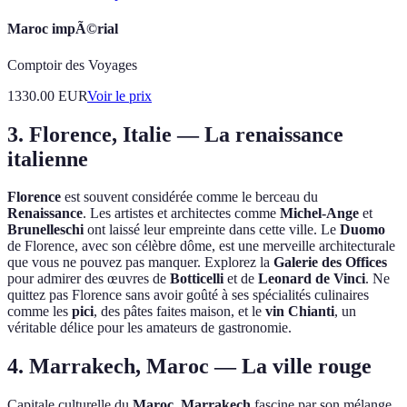
Maroc impÃ©rial
Comptoir des Voyages
1330.00
EUR
Voir le prix
3. Florence, Italie — La renaissance
italienne
Florence
est souvent considérée comme le berceau du
Renaissance
. Les artistes et architectes comme
Michel-Ange
et
Brunelleschi
ont laissé leur empreinte dans cette ville. Le
Duomo
de Florence, avec son célèbre dôme, est une merveille architecturale
que vous ne pouvez pas manquer. Explorez la
Galerie des Offices
pour admirer des œuvres de
Botticelli
et de
Leonard de Vinci
. Ne
quittez pas Florence sans avoir goûté à ses spécialités culinaires
comme les
pici
, des pâtes faites maison, et le
vin Chianti
, un
véritable délice pour les amateurs de gastronomie.
4. Marrakech, Maroc — La ville rouge
Capitale culturelle du
Maroc
,
Marrakech
fascine par son mélange