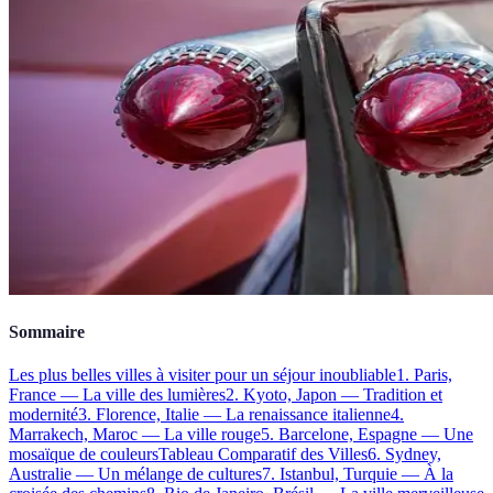
Sommaire
Les plus belles villes à visiter pour un séjour inoubliable
1. Paris,
France — La ville des lumières
2. Kyoto, Japon — Tradition et
modernité
3. Florence, Italie — La renaissance italienne
4.
Marrakech, Maroc — La ville rouge
5. Barcelone, Espagne — Une
mosaïque de couleurs
Tableau Comparatif des Villes
6. Sydney,
Australie — Un mélange de cultures
7. Istanbul, Turquie — À la