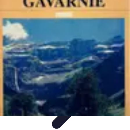
Belles Villes Monde
Inspiration de Voyage
Villes à découvrir
Voyages
Romantiques
Voyages et Découvertes
Découverte des villes
Belles Villes Monde