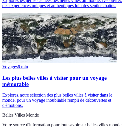
Explorez les perles cachées des belles villes du monde. Découvrez
des expériences uniques et authentiques loin des sentiers battus.
Voyages
6
min
Les plus belles villes à visiter pour un voyage
mémorable
Explorez notre sélection des plus belles villes à visiter dans le
monde, pour un voyage inoubliable rempli de découvertes et
d'émotions.
Belles Villes Monde
Votre source d'information pour tout savoir sur
belles villes monde
.