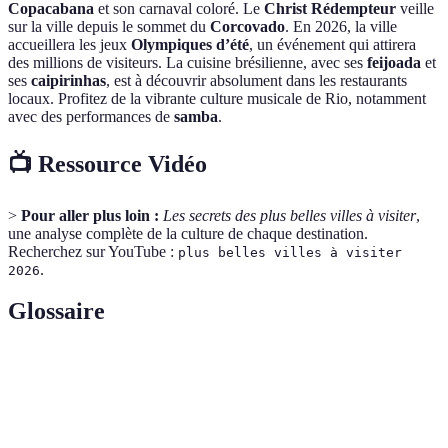
Copacabana
et son carnaval coloré. Le
Christ Rédempteur
veille
sur la ville depuis le sommet du
Corcovado
. En 2026, la ville
accueillera les jeux
Olympiques d’été
, un événement qui attirera
des millions de visiteurs. La cuisine brésilienne, avec ses
feijoada
et
ses
caipirinhas
, est à découvrir absolument dans les restaurants
locaux. Profitez de la vibrante culture musicale de Rio, notamment
avec des performances de
samba
.
📺 Ressource Vidéo
>
Pour aller plus loin :
Les secrets des plus belles villes à visiter
,
une analyse complète de la culture de chaque destination.
Recherchez sur YouTube :
plus belles villes à visiter
.
2026
Glossaire
Terme
Définition
Quartier ancien d'une ville, typique dans les pays
Médina
arabes.