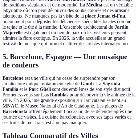
de traditions séculaires et de modernité. La
Médina
est un véritable
labyrinthe où l’on peut découvrir des souks colorés et des artisans
talentueux. Ne manquez pas la visite de la
place Jemaa el-Fna
,
notamment pour déguster les délicieuses spécialités locales comme
le tajine et le thé à la menthe. L’ensemble architectural du
Jardin
Majorelle
est également un lieu de paix où les visiteurs peuvent
admirer la flore exotique. En 2026, la ville accueillera un grand
festival de musique qui promet d'attirer des artistes internationaux.
5. Barcelone, Espagne — Une mosaïque
de couleurs
Barcelone
est une ville qui ne cesse de surprendre par son
architecture unique, notamment celle de
Gaudí
. La
Sagrada
Familia
et le
Parc Güell
sont des emblèmes de son style distinctif.
Promenez-vous sur
Las Ramblas
pour découvrir la vie animée de la
ville. En 2026, une grande exposition sur l'art catalan se tient au
MNAC
, le Musée National d'Art de Catalogne. Les plages de
Barceloneta
offrent également l’occasion de se détendre après une
journée de visites. La cuisine barcelonaise, avec ses tapas variés et
ses fruits de mer frais, est à ne pas manquer.
Tableau Comparatif des Villes