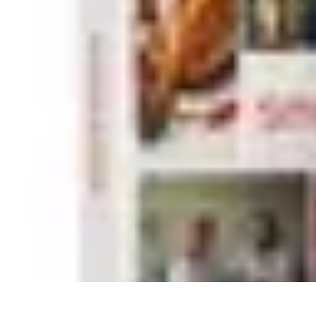
Belles Villes Monde
Inspiration de Voyage
Villes à découvrir
Voyages Romantiques
Voyages
Belles Villes Monde