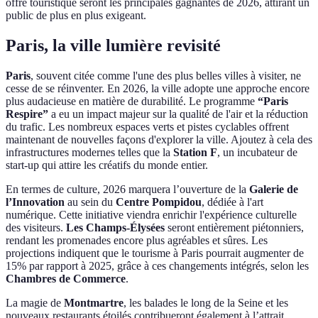
offre touristique seront les principales gagnantes de 2026, attirant un
public de plus en plus exigeant.
Paris, la ville lumière revisité
Paris
, souvent citée comme l'une des plus belles villes à visiter, ne
cesse de se réinventer. En 2026, la ville adopte une approche encore
plus audacieuse en matière de durabilité. Le programme
“Paris
Respire”
a eu un impact majeur sur la qualité de l'air et la réduction
du trafic. Les nombreux espaces verts et pistes cyclables offrent
maintenant de nouvelles façons d'explorer la ville. Ajoutez à cela des
infrastructures modernes telles que la
Station F
, un incubateur de
start-up qui attire les créatifs du monde entier.
En termes de culture, 2026 marquera l’ouverture de la
Galerie de
l’Innovation
au sein du
Centre Pompidou
, dédiée à l'art
numérique. Cette initiative viendra enrichir l'expérience culturelle
des visiteurs.
Les Champs-Élysées
seront entièrement piétonniers,
rendant les promenades encore plus agréables et sûres. Les
projections indiquent que le tourisme à Paris pourrait augmenter de
15% par rapport à 2025, grâce à ces changements intégrés, selon les
Chambres de Commerce
.
La magie de
Montmartre
, les balades le long de la Seine et les
nouveaux restaurants étoilés contribueront également à l’attrait