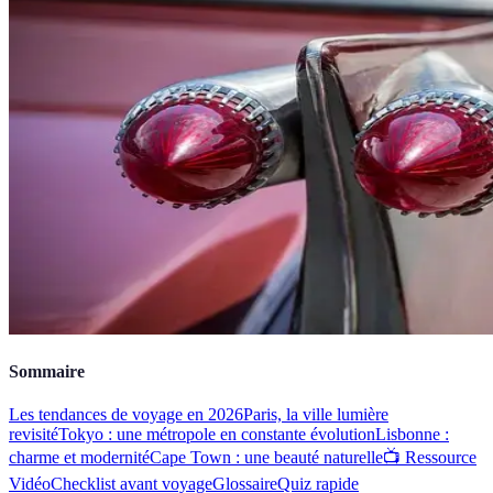
Sommaire
Les tendances de voyage en 2026
Paris, la ville lumière
revisité
Tokyo : une métropole en constante évolution
Lisbonne :
charme et modernité
Cape Town : une beauté naturelle
📺 Ressource
Vidéo
Checklist avant voyage
Glossaire
Quiz rapide