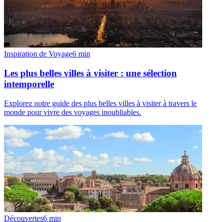
Inspiration de Voyage
6
min
Les plus belles villes à visiter : une sélection
intemporelle
Explorez notre guide des plus belles villes à visiter à travers le
monde pour vivre des voyages inoubliables.
Découvertes
6
min