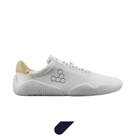
Belles Villes Monde
Inspiration de Voyage
Villes à découvrir
Voyages
Romantiques
Voyages et Découvertes
Découverte des villes
Belles Villes Monde