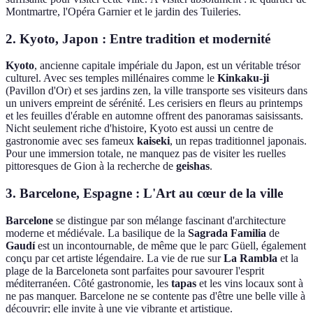
Montmartre, l'Opéra Garnier et le jardin des Tuileries.
2. Kyoto, Japon : Entre tradition et modernité
Kyoto
, ancienne capitale impériale du Japon, est un véritable trésor
culturel. Avec ses temples millénaires comme le
Kinkaku-ji
(Pavillon d'Or) et ses jardins zen, la ville transporte ses visiteurs dans
un univers empreint de sérénité. Les cerisiers en fleurs au printemps
et les feuilles d'érable en automne offrent des panoramas saisissants.
Nicht seulement riche d'histoire, Kyoto est aussi un centre de
gastronomie avec ses fameux
kaiseki
, un repas traditionnel japonais.
Pour une immersion totale, ne manquez pas de visiter les ruelles
pittoresques de Gion à la recherche de
geishas
.
3. Barcelone, Espagne : L'Art au cœur de la ville
Barcelone
se distingue par son mélange fascinant d'architecture
moderne et médiévale. La basilique de la
Sagrada Familia
de
Gaudí
est un incontournable, de même que le parc Güell, également
conçu par cet artiste légendaire. La vie de rue sur
La Rambla
et la
plage de la Barceloneta sont parfaites pour savourer l'esprit
méditerranéen. Côté gastronomie, les
tapas
et les vins locaux sont à
ne pas manquer. Barcelone ne se contente pas d'être une belle ville à
découvrir; elle invite à une vie vibrante et artistique.