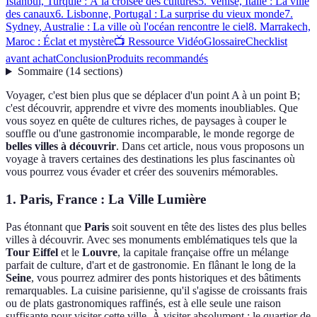
Istanbul, Turquie : À la croisée des cultures
5. Venise, Italie : La ville
des canaux
6. Lisbonne, Portugal : La surprise du vieux monde
7.
Sydney, Australie : La ville où l'océan rencontre le ciel
8. Marrakech,
Maroc : Éclat et mystère
📺 Ressource Vidéo
Glossaire
Checklist
avant achat
Conclusion
Produits recommandés
Sommaire
(
14
sections
)
Voyager, c'est bien plus que se déplacer d'un point A à un point B;
c'est découvrir, apprendre et vivre des moments inoubliables. Que
vous soyez en quête de cultures riches, de paysages à couper le
souffle ou d'une gastronomie incomparable, le monde regorge de
belles villes à découvrir
. Dans cet article, nous vous proposons un
voyage à travers certaines des destinations les plus fascinantes où
vous pourrez vous évader et créer des souvenirs mémorables.
1. Paris, France : La Ville Lumière
Pas étonnant que
Paris
soit souvent en tête des listes des plus belles
villes à découvrir. Avec ses monuments emblématiques tels que la
Tour Eiffel
et le
Louvre
, la capitale française offre un mélange
parfait de culture, d'art et de gastronomie. En flânant le long de la
Seine
, vous pourrez admirer des ponts historiques et des bâtiments
remarquables. La cuisine parisienne, qu'il s'agisse de croissants frais
ou de plats gastronomiques raffinés, est à elle seule une raison
suffisante pour visiter cette ville. À visiter absolument : le quartier de