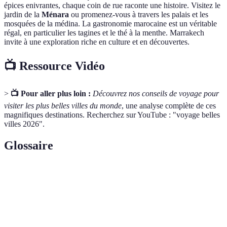
épices enivrantes, chaque coin de rue raconte une histoire. Visitez le
jardin de la
Ménara
ou promenez-vous à travers les palais et les
mosquées de la médina. La gastronomie marocaine est un véritable
régal, en particulier les tagines et le thé à la menthe. Marrakech
invite à une exploration riche en culture et en découvertes.
📺 Ressource Vidéo
>
📺 Pour aller plus loin :
Découvrez nos conseils de voyage pour
visiter les plus belles villes du monde
, une analyse complète de ces
magnifiques destinations. Recherchez sur YouTube : "voyage belles
villes 2026".
Glossaire
Terme
Définition
Médina
Quartier historique souvent entouré de murs.
Ensemble des aliments et des pratiques culinaires