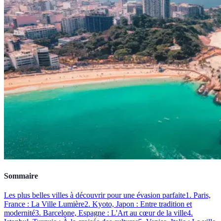
Sommaire
Les plus belles villes à découvrir pour une évasion parfaite
1. Paris,
France : La Ville Lumière
2. Kyoto, Japon : Entre tradition et
modernité
3. Barcelone, Espagne : L'Art au cœur de la ville
4.