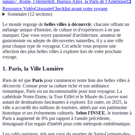
jamais
7. Rome, l’éternelle
8. Buenos Aires, la Paris de l'Amérique
📺
Ressource Vidéo
Glossaire
Checklist avant votre voyage
Sommaire
(
12
sections
)
Le monde regorge de
belles villes à découvrir
, chacune offrant un
mélange unique d'histoire, de culture et d'expériences à ne pas
manquer. Que vous soyez passionné d'architecture, amateur de
gastronomie ou adepte de découvertes naturelles, il y a une ville
pour chaque type de voyageur. Cet article vous propose une
sélection des plus belles villes à explorer lors de votre prochain
voyage.
1. Paris, la Ville Lumière
Rien de tel que
Paris
pour commencer notre liste des belles villes à
découvrir. Connue pour sa culture riche et son ambiance
romantique, Paris est un incontournable pour tout voyageur. La
cathédrale Notre-Dame, la Tour Eiffel et le Musée du Louvre sont
autant de destinations fascinantes à explorer. En outre, en 2025, la
ville a accueilli des millions de touristes, attirés par son patrimoine
historique et ses événements culturels.
Selon l'INSEE
, le tourisme à
Paris a augmenté de 8% par rapport à l'année précédente,
témoignant d'un regain d'intérêt pour cette métropole emblématique.
Les cafés parisiens, tels que ceux du quartier de Saint-Germain-des-