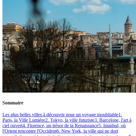
Sommaire
Les plus belles villes à découvrir pour un voyage inoubliable
1.
Paris, la Ville Lumière
2. Tokyo, la ville futuriste
3. Barcelone, l'art à
ciel ouvert
4. Florence, un trésor de la Renaissance
5. Istanbul, où
l'Orient rencontre l'Occident
6. New York, la ville qui ne dort