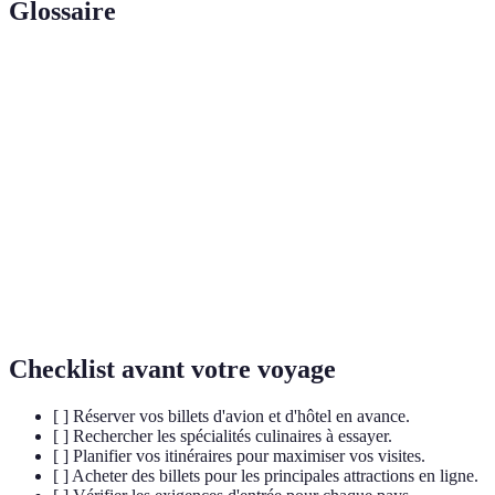
Glossaire
Terme
Définition
Patrimoine
Ensemble des biens, matériels ou immatériels,
culturel
donnés d'une société, d'une région ou d'un pays.
Ensemble des connaissances, des savoir-faire et
Gastronomie
des pratiques liées à la cuisine et à l’alimentation.
Tourisme
Forme de tourisme respectueuse de
durable
l'environnement et des cultures locales.
Checklist avant votre voyage
[ ] Réserver vos billets d'avion et d'hôtel en avance.
[ ] Rechercher les spécialités culinaires à essayer.
[ ] Planifier vos itinéraires pour maximiser vos visites.
[ ] Acheter des billets pour les principales attractions en ligne.