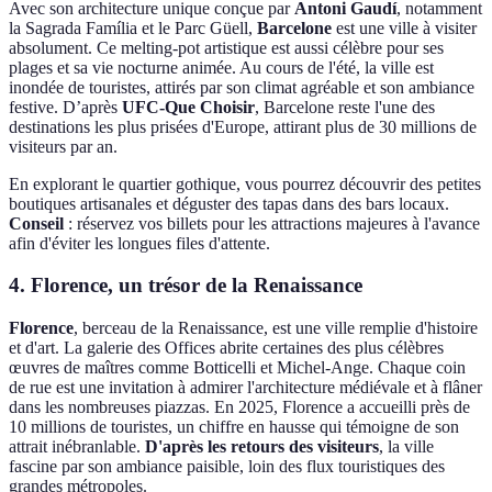
Avec son architecture unique conçue par
Antoni Gaudí
, notamment
la Sagrada Família et le Parc Güell,
Barcelone
est une ville à visiter
absolument. Ce melting-pot artistique est aussi célèbre pour ses
plages et sa vie nocturne animée. Au cours de l'été, la ville est
inondée de touristes, attirés par son climat agréable et son ambiance
festive. D’après
UFC-Que Choisir
, Barcelone reste l'une des
destinations les plus prisées d'Europe, attirant plus de 30 millions de
visiteurs par an.
En explorant le quartier gothique, vous pourrez découvrir des petites
boutiques artisanales et déguster des tapas dans des bars locaux.
Conseil
: réservez vos billets pour les attractions majeures à l'avance
afin d'éviter les longues files d'attente.
4. Florence, un trésor de la Renaissance
Florence
, berceau de la Renaissance, est une ville remplie d'histoire
et d'art. La galerie des Offices abrite certaines des plus célèbres
œuvres de maîtres comme Botticelli et Michel-Ange. Chaque coin
de rue est une invitation à admirer l'architecture médiévale et à flâner
dans les nombreuses piazzas. En 2025, Florence a accueilli près de
10 millions de touristes, un chiffre en hausse qui témoigne de son
attrait inébranlable.
D'après les retours des visiteurs
, la ville
fascine par son ambiance paisible, loin des flux touristiques des
grandes métropoles.