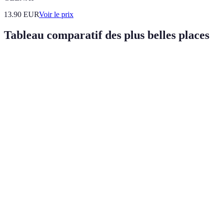
13.90
EUR
Voir le prix
Tableau comparatif des plus belles places
Ville
Nom de la place
Caractéristiques clé
Ambiance
Arc de Triomphe,
Animée,
Paris
Place de l'Étoile
12 avenues
touristique
convergeantes
Basilique Saint-
Piazza San
Touristique
Venise
Marc, cafés
Marco
vivante
historiques
Animée,
Madrid
Plaza Mayor
Restaurants, festivals
festive
New
Écrans géants,
Énergique,
Times Square
York
centre commercial
dynamique