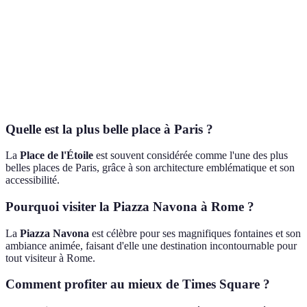
Musée National
Culturelle,
Londres
Trafalgar Square
Gallery, événements
animée
Fontaines, artistes de
Artistique,
Rome
Piazza Navona
rue
romantiqu
Quelle est la plus belle place à Paris ?
La
Place de l'Étoile
est souvent considérée comme l'une des plus
belles places de Paris, grâce à son architecture emblématique et son
accessibilité.
Pourquoi visiter la Piazza Navona à Rome ?
La
Piazza Navona
est célèbre pour ses magnifiques fontaines et son
ambiance animée, faisant d'elle une destination incontournable pour
tout visiteur à Rome.
Comment profiter au mieux de Times Square ?