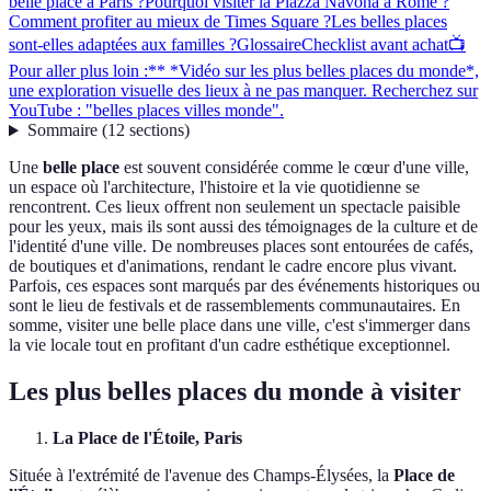
belle place à Paris ?
Pourquoi visiter la Piazza Navona à Rome ?
Comment profiter au mieux de Times Square ?
Les belles places
sont-elles adaptées aux familles ?
Glossaire
Checklist avant achat
📺
Pour aller plus loin :** *Vidéo sur les plus belles places du monde*,
une exploration visuelle des lieux à ne pas manquer. Recherchez sur
YouTube : "belles places villes monde".
Sommaire
(
12
sections
)
Une
belle place
est souvent considérée comme le cœur d'une ville,
un espace où l'architecture, l'histoire et la vie quotidienne se
rencontrent. Ces lieux offrent non seulement un spectacle paisible
pour les yeux, mais ils sont aussi des témoignages de la culture et de
l'identité d'une ville. De nombreuses places sont entourées de cafés,
de boutiques et d'animations, rendant le cadre encore plus vivant.
Parfois, ces espaces sont marqués par des événements historiques ou
sont le lieu de festivals et de rassemblements communautaires. En
somme, visiter une belle place dans une ville, c'est s'immerger dans
la vie locale tout en profitant d'un cadre esthétique exceptionnel.
Les plus belles places du monde à visiter
La Place de l'Étoile, Paris
Située à l'extrémité de l'avenue des Champs-Élysées, la
Place de