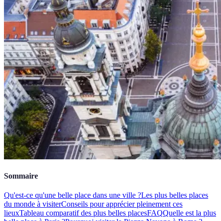
Sommaire
Qu'est-ce qu'une belle place dans une ville ?
Les plus belles places
du monde à visiter
Conseils pour apprécier pleinement ces
lieux
Tableau comparatif des plus belles places
FAQ
Quelle est la plus