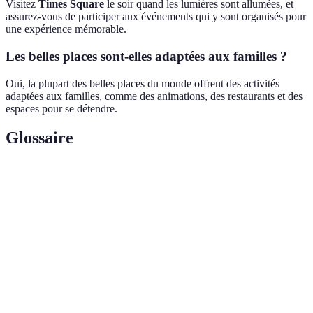
Visitez
Times Square
le soir quand les lumières sont allumées, et
assurez-vous de participer aux événements qui y sont organisés pour
une expérience mémorable.
Les belles places sont-elles adaptées aux familles ?
Oui, la plupart des belles places du monde offrent des activités
adaptées aux familles, comme des animations, des restaurants et des
espaces pour se détendre.
Glossaire
Terme
Définition
Espace public souvent utilisé pour des
Place
rassemblements et des événements.
L'art et la science de concevoir des bâtiments et
Architecture
des espaces.
L'atmosphère générale que dégage un lieu,