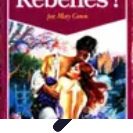
Belles Villes Monde
Inspiration de Voyage
Villes à découvrir
Voyages
Romantiques
Voyages et Découvertes
Découverte des villes
Belles Villes Monde