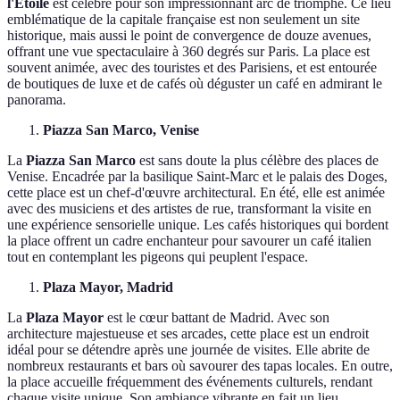
l'Étoile
est célèbre pour son impressionnant arc de triomphe. Ce lieu
emblématique de la capitale française est non seulement un site
historique, mais aussi le point de convergence de douze avenues,
offrant une vue spectaculaire à 360 degrés sur Paris. La place est
souvent animée, avec des touristes et des Parisiens, et est entourée
de boutiques de luxe et de cafés où déguster un café en admirant le
panorama.
Piazza San Marco, Venise
La
Piazza San Marco
est sans doute la plus célèbre des places de
Venise. Encadrée par la basilique Saint-Marc et le palais des Doges,
cette place est un chef-d'œuvre architectural. En été, elle est animée
avec des musiciens et des artistes de rue, transformant la visite en
une expérience sensorielle unique. Les cafés historiques qui bordent
la place offrent un cadre enchanteur pour savourer un café italien
tout en contemplant les pigeons qui peuplent l'espace.
Plaza Mayor, Madrid
La
Plaza Mayor
est le cœur battant de Madrid. Avec son
architecture majestueuse et ses arcades, cette place est un endroit
idéal pour se détendre après une journée de visites. Elle abrite de
nombreux restaurants et bars où savourer des tapas locales. En outre,
la place accueille fréquemment des événements culturels, rendant
chaque visite unique. Son ambiance vibrante en fait un lieu