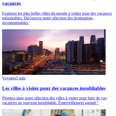
vacances
Explorez les plus belles villes du monde à visiter pour des vacances
mémorables. Découvrez notre sélection des destinations
incontournables.
Voyages
5
min
Les villes à visiter pour des vacances inoubliables
Plongez dans notre sélection des villes à visiter pour faire de vos
vacances un souvenir inoubliable. Émerveillement garanti !