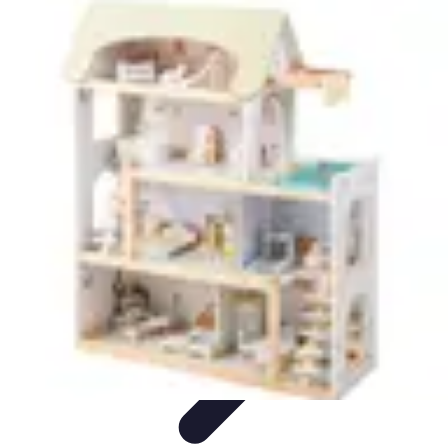
Belles Villes Monde
Inspiration de Voyage
Villes à découvrir
Voyages
Romantiques
Voyages et Découvertes
Découverte des villes
Belles Villes Monde