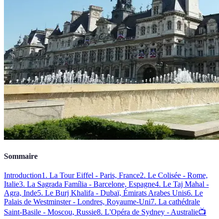
Sommaire
Introduction
1. La Tour Eiffel - Paris, France
2. Le Colisée - Rome,
Italie
3. La Sagrada Família - Barcelone, Espagne
4. Le Taj Mahal -
Agra, Inde
5. Le Burj Khalifa - Dubaï, Émirats Arabes Unis
6. Le
Palais de Westminster - Londres, Royaume-Uni
7. La cathédrale
Saint-Basile - Moscou, Russie
8. L'Opéra de Sydney - Australie
📺