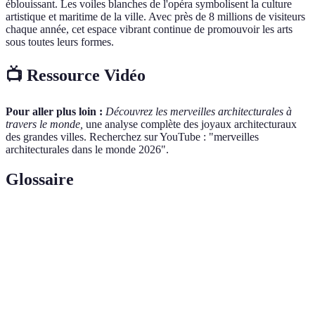
éblouissant. Les voiles blanches de l'opéra symbolisent la culture
artistique et maritime de la ville. Avec près de 8 millions de visiteurs
chaque année, cet espace vibrant continue de promouvoir les arts
sous toutes leurs formes.
📺 Ressource Vidéo
Pour aller plus loin :
Découvrez les merveilles architecturales à
travers le monde,
une analyse complète des joyaux architecturaux
des grandes villes. Recherchez sur YouTube : "merveilles
architecturales dans le monde 2026".
Glossaire
Terme
Définition
Style architectural qui allie les éléments du
Néo-
gothique médiéval à des concepts modernes,
gothique
souvent utilisé dans les édifices religieux.