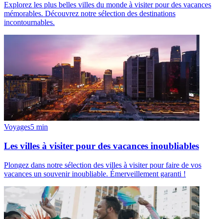
Explorez les plus belles villes du monde à visiter pour des vacances
mémorables. Découvrez notre sélection des destinations
incontournables.
Voyages
5
min
Les villes à visiter pour des vacances inoubliables
Plongez dans notre sélection des villes à visiter pour faire de vos
vacances un souvenir inoubliable. Émerveillement garanti !