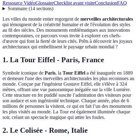
Ressource Vidéo
Glossaire
Checklist avant visite
Conclusion
FAQ
Sommaire
(
14
sections
)
Les villes du monde entier regorgent de
merveilles architecturales
qui témoignent de la créativité humaine et de l'évolution des styles
au fil des siècles. Des monuments emblématiques aux innovations
contemporaines, ce parcours vous invite à explorer ces chefs-
d'œuvre qui font la fierté de leurs cités. Prêts à découvrir les joyaux
architecturaux qui embellissent le paysage urbain mondial ?
1. La Tour Eiffel - Paris, France
Symbole iconique de
Paris
, la
Tour Eiffel
a été inaugurée en 1889
et demeure l'une des merveilles architecturales les plus reconnues au
monde. Conçue par l'ingénieur Gustave Eiffel, elle s'élève à 324
mètres, offrant une vue panoramique inégalée sur la ville Lumière.
Cette structure en fer puddlé suscite l’admiration des visiteurs pour
son audace et son ingéniosité technique. Chaque année, plus de 6
millions de personnes la visitent, ce qui en fait l’un des monuments
les plus visités au monde. La Tour est également illuminée chaque
soir, créant un spectacle magique qui attire les foules.
2. Le Colisée - Rome, Italie