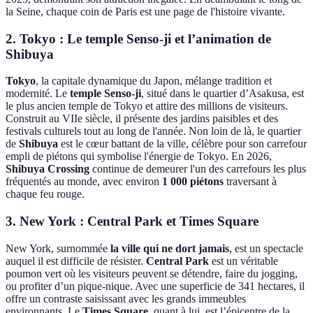
la Seine, chaque coin de Paris est une page de l'histoire vivante.
2. Tokyo : Le temple Senso-ji et l’animation de
Shibuya
Tokyo
, la capitale dynamique du Japon, mélange tradition et
modernité. Le
temple Senso-ji
, situé dans le quartier d’Asakusa, est
le plus ancien temple de Tokyo et attire des millions de visiteurs.
Construit au VIIe siècle, il présente des jardins paisibles et des
festivals culturels tout au long de l'année. Non loin de là, le quartier
de
Shibuya
est le cœur battant de la ville, célèbre pour son carrefour
empli de piétons qui symbolise l'énergie de Tokyo. En 2026,
Shibuya Crossing
continue de demeurer l'un des carrefours les plus
fréquentés au monde, avec environ
1 000 piétons
traversant à
chaque feu rouge.
3. New York : Central Park et Times Square
New York, surnommée
la ville qui ne dort jamais
, est un spectacle
auquel il est difficile de résister.
Central Park
est un véritable
poumon vert où les visiteurs peuvent se détendre, faire du jogging,
ou profiter d’un pique-nique. Avec une superficie de 341 hectares, il
offre un contraste saisissant avec les grands immeubles
environnants. Le
Times Square
, quant à lui, est l’épicentre de la