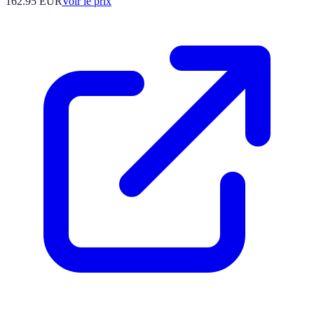
162.95
EUR
Voir le prix