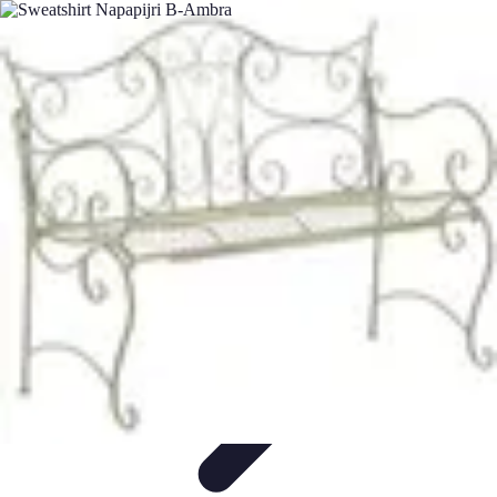
Belles Villes Monde
Inspiration de Voyage
Villes à découvrir
Voyages
Romantiques
Voyages et Découvertes
Découverte des villes
Belles Villes Monde