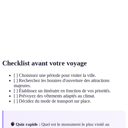
Les lieux ou attractions quasi impératifs à
Incontournables
visiter dans une ville.
Monument
Structure ayant une importance historique
historique
significative.
Patrimoine
Ensemble des biens, pratiques et traditions
culturel
hérités du passé d'une société.
Checklist avant votre voyage
[ ] Choisissez une période pour visiter la ville.
[ ] Recherchez les horaires d'ouverture des attractions
majeures.
[ ] Établissez un itinéraire en fonction de vos priorités.
[ ] Prévoyez des vêtements adaptés au climat.
[ ] Décidez du mode de transport sur place.
🧠 Quiz rapide :
Quel est le monument le plus visité au