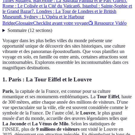
Times Square
4. Barcelone : La Sagrada Família et le Parc Güell
5.
Rome : Le Colisée et la Cité du Vatican
6. Istanbul : Sainte-Sophie et
le Grand Bazar
7. Londres : La Tour de Londres et le British
Museum
8. Sydney : L’Opéra et le Harbour
Bridge
Glossaire
Checklist avant votre voyage
📺 Ressource Vidéo
Sommaire
(
12
sections
)
Voyager dans les plus belles villes du monde présente une
opportunité unique de découvrir des sites historiques, une culture
vibrante et des panoramas époustouflants. Que vous planifiez un
voyage en solo, en famille ou entre amis, certaines attractions sont
incontournables. Explorons ensemble les incontournables dans ces
magnifiques destinations.
1. Paris : La Tour Eiffel et le Louvre
Paris
, la capitale de la France, est connue pour sa culture
romantique et ses monuments emblématiques. La
Tour Eiffel
, haute
de 300 mètres, attire chaque année des millions de visiteurs. D'une
vue spectaculaire sur la ville, elle est souvent considérée comme le
symbole de la France. De l’autre côté, le
Louvre
, le plus grand
musée d'art du monde, accueille des œuvres légendaires telles que
La Joconde
et
La Vénus de Milo
. Selon les statistiques de
l’INSEE, plus de
9 millions de visiteurs
ont visité le Louvre en
2025, démontrant son attraction inégalée. En déambulant le long de