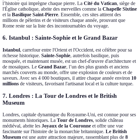
l’histoire qui imprègne chaque pierre. La
Cité du Vatican
, siège de
l'Église catholique, abrite des merveilles comme la
Chapelle Sixtine
et la
Basilique Saint-Pierre
. Ensemble, ces sites attirent des
millions de pèlerins et de visiteurs chaque année, prouvant que
Rome reste sur la liste des incontournables du voyage.
6. Istanbul : Sainte-Sophie et le Grand Bazar
Istanbul
, carrefour entre l'Orient et l'Occident, est célèbre pour sa
richesse historique.
Sainte-Sophie
, autrefois basilique, puis
mosquée, et maintenant musée, est un chef-d'œuvre d'architecture et
de mosaïques. Le
Grand Bazar
, l’un des plus grands et anciens
marchés couverts au monde, offre une explosion de couleurs et de
saveurs. Avec ses 4 000 boutiques, il attire chaque année environ
10
millions
de visiteurs, favorisant l'artisanat local et la culture turque.
7. Londres : La Tour de Londres et le British
Museum
Londres, capitale dynamique du Royaume-Uni, est connue pour ses
monuments historiques. La
Tour de Londres
, solide château
médiéval, abrite les
Joyaux de la Couronne
et offre une vue
fascinante sur l'histoire de la monarchie britannique.
Le British
Museum
est une autre attraction majeure, rassemblant plus de
8