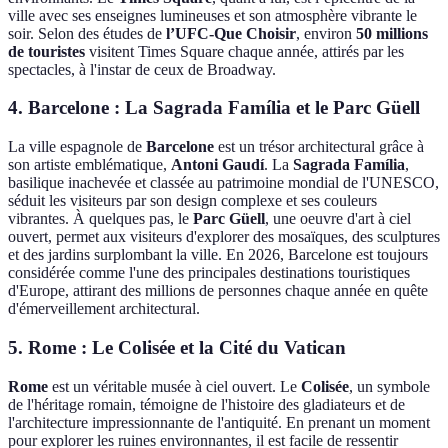
ville avec ses enseignes lumineuses et son atmosphère vibrante le
soir. Selon des études de
l’UFC-Que Choisir
, environ
50 millions
de touristes
visitent Times Square chaque année, attirés par les
spectacles, à l'instar de ceux de Broadway.
4. Barcelone : La Sagrada Família et le Parc Güell
La ville espagnole de
Barcelone
est un trésor architectural grâce à
son artiste emblématique,
Antoni Gaudí
. La
Sagrada Família
,
basilique inachevée et classée au patrimoine mondial de l'UNESCO,
séduit les visiteurs par son design complexe et ses couleurs
vibrantes. À quelques pas, le
Parc Güell
, une oeuvre d'art à ciel
ouvert, permet aux visiteurs d'explorer des mosaïques, des sculptures
et des jardins surplombant la ville. En 2026, Barcelone est toujours
considérée comme l'une des principales destinations touristiques
d'Europe, attirant des millions de personnes chaque année en quête
d'émerveillement architectural.
5. Rome : Le Colisée et la Cité du Vatican
Rome
est un véritable musée à ciel ouvert. Le
Colisée
, un symbole
de l'héritage romain, témoigne de l'histoire des gladiateurs et de
l'architecture impressionnante de l'antiquité. En prenant un moment
pour explorer les ruines environnantes, il est facile de ressentir