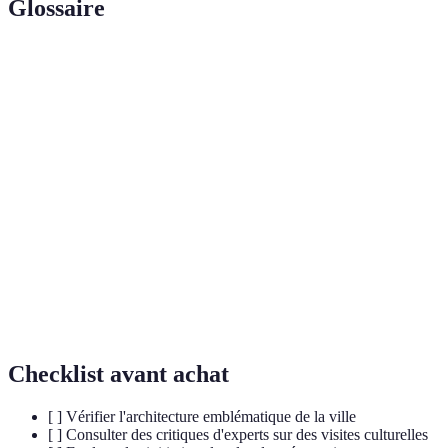
Glossaire
Terme
Définition
Un acronyme pour l'Expertise, l'Expérience,
E-E-A-T
l'Autorité et la Fiabilité, importants pour la création
de contenu en ligne.
Patrimoine
Ensemble des traditions, savoir-faire et biens
Culturel
matériels hérités du passé d'une société.
Une forme de tourisme qui respecte l'environnement
Tourisme
et soutient les économies locales tout en préservant
Durable
le patrimoine.
Checklist avant achat
[ ] Vérifier l'architecture emblématique de la ville
[ ] Consulter des critiques d'experts sur des visites culturelles