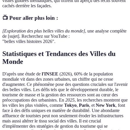
visites guidées thématiques, qui offrent un aperçu des récits souvent
cachés derrière les façades.
📺 Pour aller plus loin :
[Exploration des plus belles villes du monde]
, une analyse complète
de [sujet]. Recherchez sur YouTube :
"belles villes histoires 2026".
Statistiques et Tendances des Villes du
Monde
D'après une étude de
l'INSEE
(2026), 60% de la population
mondiale vit dans des zones urbaines, un chiffre qui ne cesse
d'augmenter. Ce phénomène pose des questions cruciales sur l'avenir
des belles villes. Les défis tels que le développement durable, le
tourisme de masse et la gestion des ressources sont au cœur des
préoccupations des urbanistes. En
2025
, les recherches montrent que
les villes les plus visitées, comme
Tokyo
,
Paris
, et
New York
, font
face à des défis uniques en matière de durabilité. Une abondante
affluence de touristes peut non seulement éroder les infrastructures
mais aussi altérer le tissu social des villes. Il est crucial
d'implémenter des stratégies de gestion du tourisme qui se