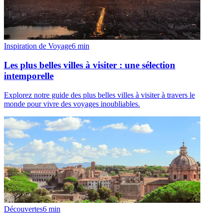
Inspiration de Voyage
6
min
Les plus belles villes à visiter : une sélection
intemporelle
Explorez notre guide des plus belles villes à visiter à travers le
monde pour vivre des voyages inoubliables.
Découvertes
6
min