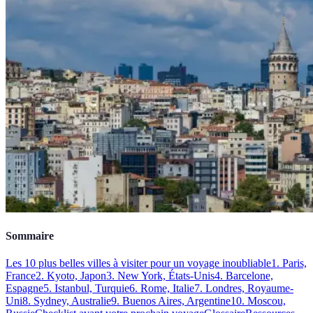
Sommaire
Les 10 plus belles villes à visiter pour un voyage inoubliable
1. Paris,
France
2. Kyoto, Japon
3. New York, États-Unis
4. Barcelone,
Espagne
5. Istanbul, Turquie
6. Rome, Italie
7. Londres, Royaume-
Uni
8. Sydney, Australie
9. Buenos Aires, Argentine
10. Moscou,