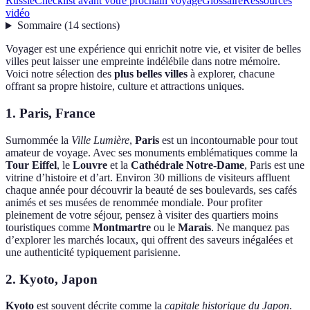
Russie
Checklist avant votre prochain voyage
Glossaire
Ressources
vidéo
Sommaire
(
14
sections
)
Voyager est une expérience qui enrichit notre vie, et visiter de belles
villes peut laisser une empreinte indélébile dans notre mémoire.
Voici notre sélection des
plus belles villes
à explorer, chacune
offrant sa propre histoire, culture et attractions uniques.
1. Paris, France
Surnommée la
Ville Lumière
,
Paris
est un incontournable pour tout
amateur de voyage. Avec ses monuments emblématiques comme la
Tour Eiffel
, le
Louvre
et la
Cathédrale Notre-Dame
, Paris est une
vitrine d’histoire et d’art. Environ 30 millions de visiteurs affluent
chaque année pour découvrir la beauté de ses boulevards, ses cafés
animés et ses musées de renommée mondiale. Pour profiter
pleinement de votre séjour, pensez à visiter des quartiers moins
touristiques comme
Montmartre
ou le
Marais
. Ne manquez pas
d’explorer les marchés locaux, qui offrent des saveurs inégalées et
une authenticité typiquement parisienne.
2. Kyoto, Japon
Kyoto
est souvent décrite comme la
capitale historique du Japon
.