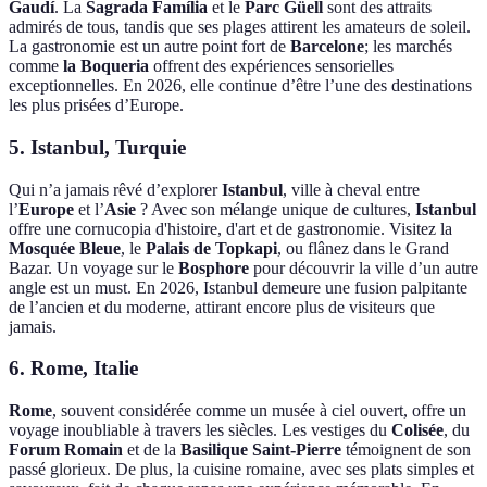
Gaudí
. La
Sagrada Família
et le
Parc Güell
sont des attraits
admirés de tous, tandis que ses plages attirent les amateurs de soleil.
La gastronomie est un autre point fort de
Barcelone
; les marchés
comme
la Boqueria
offrent des expériences sensorielles
exceptionnelles. En 2026, elle continue d’être l’une des destinations
les plus prisées d’Europe.
5. Istanbul, Turquie
Qui n’a jamais rêvé d’explorer
Istanbul
, ville à cheval entre
l’
Europe
et l’
Asie
? Avec son mélange unique de cultures,
Istanbul
offre une cornucopia d'histoire, d'art et de gastronomie. Visitez la
Mosquée Bleue
, le
Palais de Topkapi
, ou flânez dans le Grand
Bazar. Un voyage sur le
Bosphore
pour découvrir la ville d’un autre
angle est un must. En 2026, Istanbul demeure une fusion palpitante
de l’ancien et du moderne, attirant encore plus de visiteurs que
jamais.
6. Rome, Italie
Rome
, souvent considérée comme un musée à ciel ouvert, offre un
voyage inoubliable à travers les siècles. Les vestiges du
Colisée
, du
Forum Romain
et de la
Basilique Saint-Pierre
témoignent de son
passé glorieux. De plus, la cuisine romaine, avec ses plats simples et