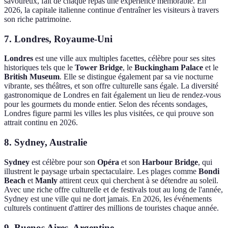
savoureux, fait de chaque repas une expérience mémorable. En
2026, la capitale italienne continue d'entraîner les visiteurs à travers
son riche patrimoine.
7. Londres, Royaume-Uni
Londres
est une ville aux multiples facettes, célèbre pour ses sites
historiques tels que le
Tower Bridge
, le
Buckingham Palace
et le
British Museum
. Elle se distingue également par sa vie nocturne
vibrante, ses théâtres, et son offre culturelle sans égale. La diversité
gastronomique de Londres en fait également un lieu de rendez-vous
pour les gourmets du monde entier. Selon des récents sondages,
Londres figure parmi les villes les plus visitées, ce qui prouve son
attrait continu en 2026.
8. Sydney, Australie
Sydney
est célèbre pour son
Opéra
et son
Harbour Bridge
, qui
illustrent le paysage urbain spectaculaire. Les plages comme
Bondi
Beach
et
Manly
attirent ceux qui cherchent à se détendre au soleil.
Avec une riche offre culturelle et de festivals tout au long de l'année,
Sydney est une ville qui ne dort jamais. En 2026, les événements
culturels continuent d'attirer des millions de touristes chaque année.
9. Buenos Aires, Argentine