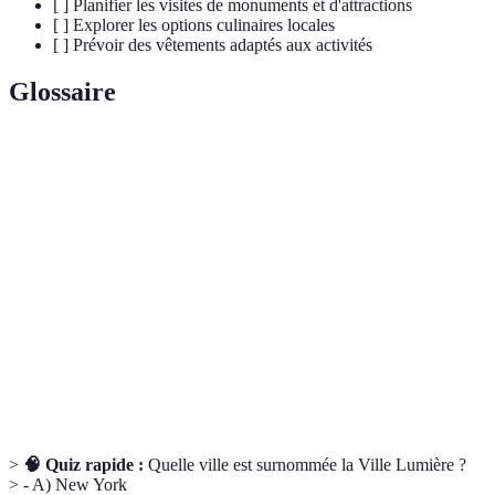
[ ] Planifier les visites de monuments et d'attractions
[ ] Explorer les options culinaires locales
[ ] Prévoir des vêtements adaptés aux activités
Glossaire
Terme
Définition
Patrimoine
Sites reconnus par l'UNESCO pour leur
mondial
importance historique ou culturelle.
Ensemble des pratiques culinaires d’un pays ou
Gastronomie
d'une culture.
Culture
Large mélange de différentes cultures dans une
cosmopolite
même ville.
>
🧠 Quiz rapide :
Quelle ville est surnommée la Ville Lumière ?
> - A) New York