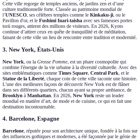
Cette ville regorge de temples anciens, de jardins zen et d’une
culture traditionnelle forte. Classée au patrimoine mondial de
l’
UNESCO
, ses célèbres temples comme le
Kinkaku-ji
, ou le
Pavillon d'or, et le
Fushimi Inari-taisha
avec ses fameuses portes
torii rouges, attirent des millions de visiteurs. En 2026, Kyoto
continue d’attirer ceux en quête de tranquillité et de méditation,
faisant de cette ville un lieu de rencontre entre tradition et modernité.
3. New York, États-Unis
New York
, ou la
Grosse Pomme
, est un phare cosmopolite qui
combine l'énergie de la vie urbaine à la diversité culturelle. Avec des
sites emblématiques comme
Times Square
,
Central Park
, et le
Statue de la Liberté
, chaque coin de cette ville raconte une histoire.
L'une des meilleures façons de découvrir New York est de flâner
dans ses différents quartiers, chacun ayant sa propre ambiance, de
Brooklyn
à
Manhattan
. En 2026,
New York
reste un leader
mondial en matière d’art, de mode et de cuisine, ce qui en fait une
destination incontournable.
4. Barcelone, Espagne
Barcelone
, réputée pour son architecture unique, fondée à la fois sur
des influences gothiques et modernes, a été façonnée par le génie de