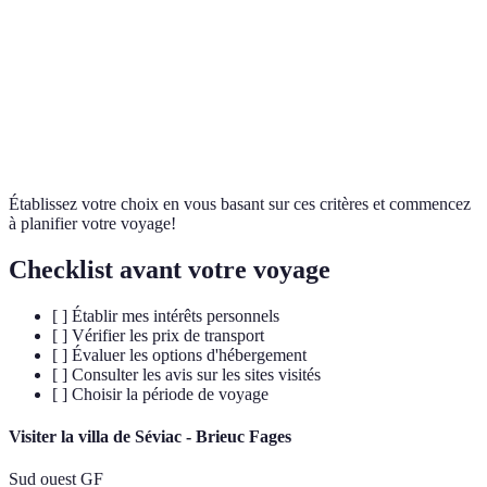
Coût
Élevé
Modéré
Bas
Ville C
Ville A
Météo
Tempéré
Froid
Chaud
ou C
Gastronomie
Étoilé
Classique
Innovante
Ville A
Établissez votre choix en vous basant sur ces critères et commencez
à planifier votre voyage!
Checklist avant votre voyage
[ ] Établir mes intérêts personnels
[ ] Vérifier les prix de transport
[ ] Évaluer les options d'hébergement
[ ] Consulter les avis sur les sites visités
[ ] Choisir la période de voyage
Visiter la villa de Séviac - Brieuc Fages
Sud ouest GF