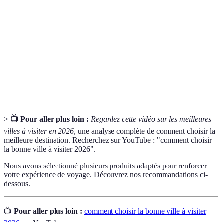
Montant total alloué à un voyage, incluant
Budget
transport, hébergement et nourriture.
Influence des saisons sur la fréquentation
Saisonnalité
touristique et la météo d'une ville.
Forum de
Plateforme en ligne où les voyageurs partagent des
voyage
conseils, avis et expériences.
>
📺 Pour aller plus loin :
Regardez cette vidéo sur les meilleures
villes à visiter en 2026
, une analyse complète de comment choisir la
meilleure destination. Recherchez sur YouTube : "comment choisir
la bonne ville à visiter 2026".
Nous avons sélectionné plusieurs produits adaptés pour renforcer
votre expérience de voyage. Découvrez nos recommandations ci-
dessous.
📺
Pour aller plus loin :
comment choisir la bonne ville à visiter