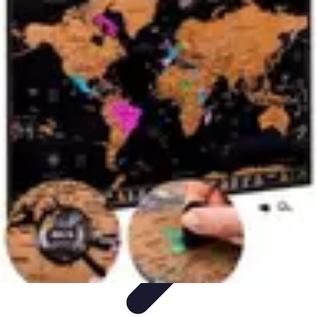
Belles Villes Monde
Inspiration de Voyage
Villes à découvrir
Voyages
Romantiques
Voyages et Découvertes
Découverte des villes
Belles Villes Monde