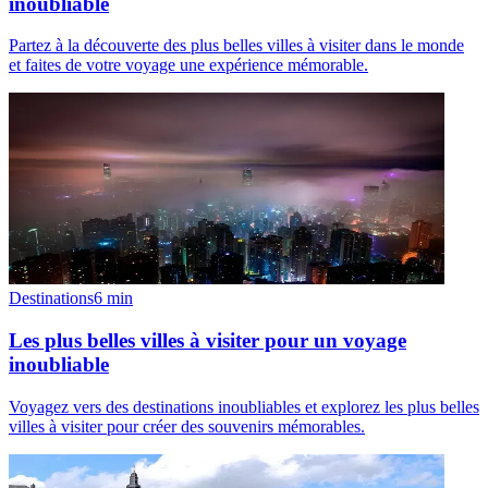
inoubliable
Partez à la découverte des plus belles villes à visiter dans le monde
et faites de votre voyage une expérience mémorable.
Destinations
6
min
Les plus belles villes à visiter pour un voyage
inoubliable
Voyagez vers des destinations inoubliables et explorez les plus belles
villes à visiter pour créer des souvenirs mémorables.