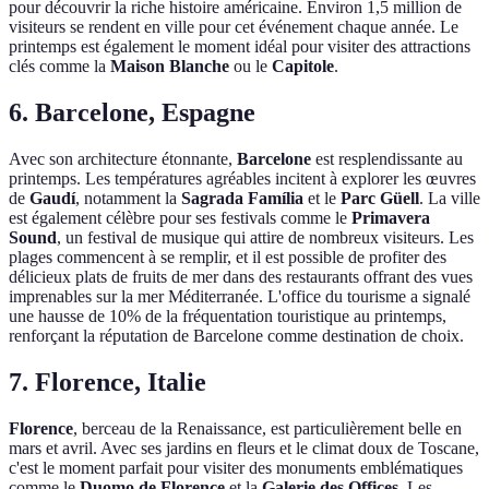
pour découvrir la riche histoire américaine. Environ 1,5 million de
visiteurs se rendent en ville pour cet événement chaque année. Le
printemps est également le moment idéal pour visiter des attractions
clés comme la
Maison Blanche
ou le
Capitole
.
6. Barcelone, Espagne
Avec son architecture étonnante,
Barcelone
est resplendissante au
printemps. Les températures agréables incitent à explorer les œuvres
de
Gaudí
, notamment la
Sagrada Família
et le
Parc Güell
. La ville
est également célèbre pour ses festivals comme le
Primavera
Sound
, un festival de musique qui attire de nombreux visiteurs. Les
plages commencent à se remplir, et il est possible de profiter des
délicieux plats de fruits de mer dans des restaurants offrant des vues
imprenables sur la mer Méditerranée. L'office du tourisme a signalé
une hausse de 10% de la fréquentation touristique au printemps,
renforçant la réputation de Barcelone comme destination de choix.
7. Florence, Italie
Florence
, berceau de la Renaissance, est particulièrement belle en
mars et avril. Avec ses jardins en fleurs et le climat doux de Toscane,
c'est le moment parfait pour visiter des monuments emblématiques
comme le
Duomo de Florence
et la
Galerie des Offices
. Les