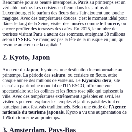
Renommée pour sa beauté intemporelle,
Paris
au printemps est un
véritable poème. Les cerisiers en fleurs dans les jardins du
Luxembourg et le parfum des fleurs dans l'air ajoutent une touche
magique. Avec des températures douces, c'est le moment idéal pour
flâner le long de la Seine, visiter des musées comme le
Louvre
, ou
encore profiter des terrasses des cafés. En 2025, le nombre de
touristes visitant Paris a atteint des sommets, atteignant 38 millions
selon
l'INSEE
. Ne manquez pas la fête de la musique en juin, qui
résonne au cœur de la capitale !
2. Kyoto, Japon
Au cœur du
Japon
, Kyoto est une destination incontournable au
printemps. La période des
sakura
, ou cerisiers en fleurs, attire
chaque année des millions de visiteurs. Le
Kiyomizu-dera
, site
classé au patrimoine mondial de l'UNESCO, offre une vue
spectaculaire sur les collines et les fleurs rose pâle qui tapissent la
ville. Avec des températures extrêmement agréables en avril, les
visiteurs peuvent explorer les temples et jardins paisibles tout en
participant aux festivals traditionnels. Selon une étude de
l'Agence
nationale du tourisme japonais
, Kyoto a vu une augmentation de
15% du tourisme au printemps.
3. Amsterdam, Pays-Bas