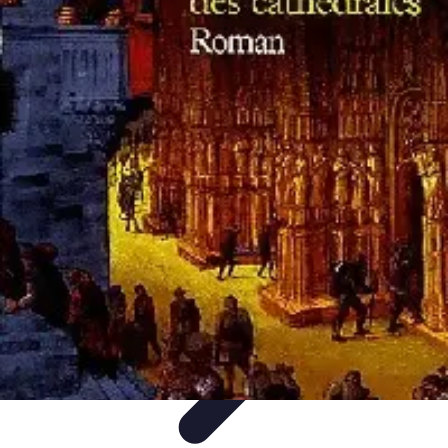
Belles Villes Monde
Inspiration de Voyage
Villes à découvrir
Voyages
Romantiques
Voyages et Découvertes
Découverte des villes
Belles Villes Monde