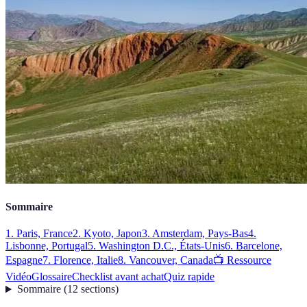
Sommaire
1. Paris, France
2. Kyoto, Japon
3. Amsterdam, Pays-Bas
4.
Lisbonne, Portugal
5. Washington D.C., États-Unis
6. Barcelone,
Espagne
7. Florence, Italie
8. Vancouver, Canada
📺 Ressource
Vidéo
Glossaire
Checklist avant achat
Quiz rapide
Sommaire
(
12
sections
)