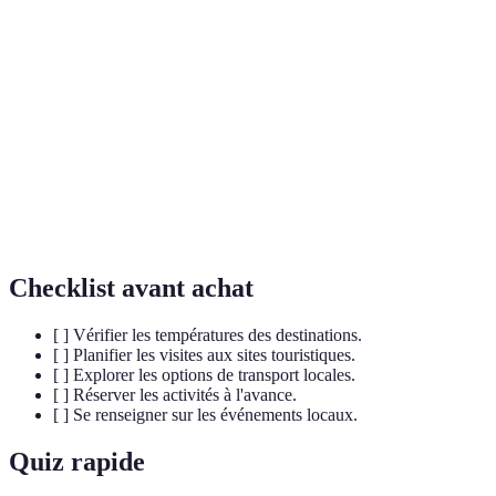
Saison qui suit l'hiver, caractérisée par la floraison et
Printemps
le renouveau de la nature.
Activité consistant à voyager et visiter des lieux,
Tourisme
souvent pour le loisir.
Nom japonais pour désigner les cerisiers en fleurs,
Sakura
symbole de beauté fugace au printemps.
Checklist avant achat
[ ] Vérifier les températures des destinations.
[ ] Planifier les visites aux sites touristiques.
[ ] Explorer les options de transport locales.
[ ] Réserver les activités à l'avance.
[ ] Se renseigner sur les événements locaux.
Quiz rapide